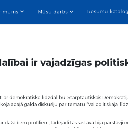
Resursu katalo
r mums
Mūsu darbs
dalībai ir vajadzīgas politi
ti ar demokrātisko līdzdalību, Starptautiskais Demokrātij
koja apaļā galda diskusiju par tematu “Vai politiskajai līdz
 ar dažādiem profiliem, tādējādi tās sastāvā bija pārstāvj