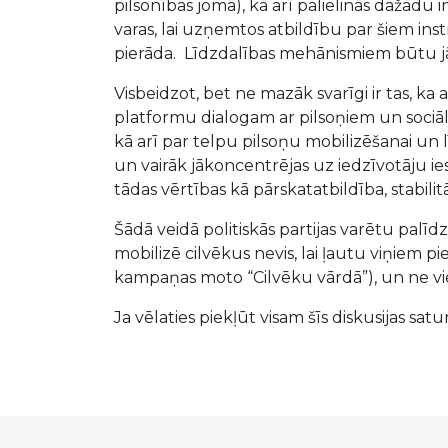
pilsonības jomā), kā arī palielinās dažādu i
varas, lai uzņemtos atbildību par šiem ins
pierāda. Līdzdalības mehānismiem būtu jāie
Visbeidzot, bet ne mazāk svarīgi ir tas, ka 
platformu dialogam ar pilsoņiem un sociāla
kā arī par telpu pilsoņu mobilizēšanai un l
un vairāk jākoncentrējas uz iedzīvotāju i
tādas vērtības kā pārskatatbildība, stabil
Šādā veidā politiskās partijas varētu palīdz
mobilizē cilvēkus nevis, lai ļautu viņiem pi
kampaņas moto “Cilvēku vārdā”), un ne vi
Ja vēlaties piekļūt visam šīs diskusijas sa