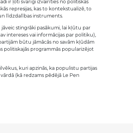
ir ļoti svarīgi izvairīties no politiskās
ās represijas, kas to kontekstualizē, to
un līdzdalības instruments.
 jāveic stingrāki pasākumi, lai kļūtu par
 intereses vai informācijas par politiku),
ajām partijām būtu jāmācās no savām kļūdām
ās politiskajās programmās popularizējot
ilvēkus, kuri apzinās, ka populistu partijas
viņu vārdā (kā redzams pēdējā Le Pen