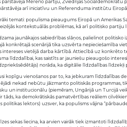
 pārstāvēja Mēreno partiju, Zviedrijas Sociāldemokrātu pa
pārstāvēja arī iniciatīvu un Referenduma institūtu Eiropā
vairāki temati: populisma pieaugums Eiropā un Amerikas Sa
izējās kontekstuālās problēmas, kā arī politisko partiju
redzama jaunākajos sabiedrības slāņos, palielinot politisko
 Šajā konkrētajā scenārijā tika uzsvērta nepieciešamība v
s intereses vietējā darba kārtībā. Attiecībā uz konkrēto t
a līdzdalībai, kas saistīts ar jauniešu pieaugošo inter
priekšsēdētājs) norāda, ka digitālie līdzdalības līdzekļi p
ājusi kopīgu vienošanos par to, ka jebkuram līdzdalības
ādējādi nekad nebūtu jāizmanto politiskās programmas, tika 
idisku un institucionālu (piemēram, Ungārijā un Turcijā ve
ir tāds, ka demokrātiskās pamatvērtības reāliem cilvēki
ās politikas lektors) uzsver, ka populisms vājina “pārbaud
es sekas liecina, ka arvien vairāk tiek izmantoti līdzdal