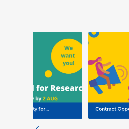
rtunity for
Contract Opportunity 
 Cross-Sector
Researchers: Quality 
 the Participation
Framework