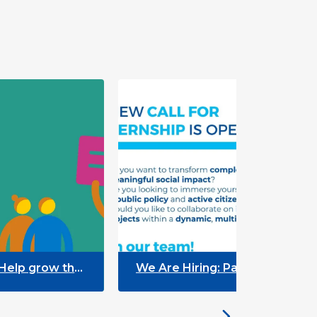
row the
We Are Hiring: Paid Internship
“+Talento” (Public Policy – Data
Analyst)