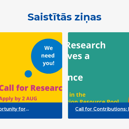
Saistītās ziņas
for
Call for Contributions: Help g
Indicators
Participation Resource Pool