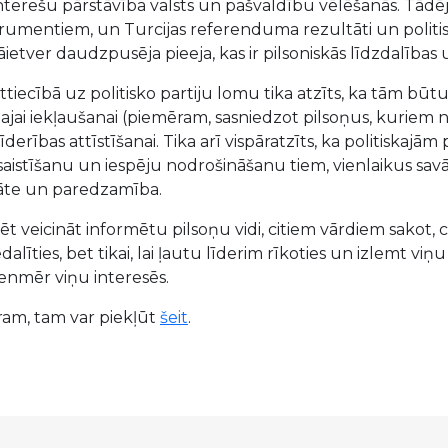
nterešu pārstāvība valsts un pašvaldību vēlēšanās. Tādējādi 
trumentiem, un Turcijas referenduma rezultāti un politisk
tver daudzpusēja pieeja, kas ir pilsoniskās līdzdalības 
attiecībā uz politisko partiju lomu tika atzīts, ka tām būtu
jai iekļaušanai (piemēram, sasniedzot pilsoņus, kuriem nav
īderības attīstīšanai. Tika arī vispāratzīts, ka politisk
esaistīšanu un iespēju nodrošināšanu tiem, vienlaikus sav
itāte un paredzamība.
ēt veicināt informētu pilsoņu vidi, citiem vārdiem sakot, c
edalīties, bet tikai, lai ļautu līderim rīkoties un izlemt 
enmēr viņu interesēs.
turam, tam var piekļūt
šeit
.