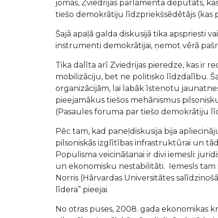
jomas, Zviedrijas parlamenta deputāts, kas
tiešo demokrātiju līdzpriekšsēdētājs (kas 
Šajā apaļā galda diskusijā tika apspriesti 
instrumenti demokrātijai, ņemot vērā pašre
Tika dalīta arī Zviedrijas pieredze, kas ir 
mobilizāciju, bet ne politisko līdzdalību.
organizācijām, lai labāk īstenotu jaunatne
pieejamākus tiešos mehānismus pilsoniskum
(Pasaules foruma par tiešo demokrātiju līdz
Pēc tam, kad paneļdiskusija bija apliecin
pilsoniskās izglītības infrastruktūrai un t
Populisma veicināšanai ir divi iemesli: jur
un ekonomisku nestabilitāti. Iemesls tam 
Norris (Hārvardas Universitātes salīdzinoš
līdera” pieejai.
No otras puses, 2008. gada ekonomikas krīz