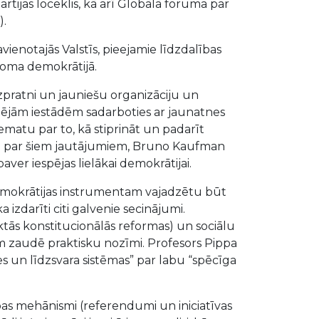
rtijas loceklis, kā arī Globālā foruma par
).
vienotajās Valstīs, pieejamie līdzdalības
 loma demokrātijā.
 izpratni un jauniešu organizāciju un
ietējām iestādēm sadarboties ar jaunatnes
ematu par to, kā stiprināt un padarīt
esi par šiem jautājumiem, Bruno Kaufman
aver iespējas lielākai demokrātijai.
 demokrātijas instrumentam vajadzētu būt
izdarīti citi galvenie secinājumi.
iktās konstitucionālās reformas) un sociālu
em zaudē praktisku nozīmi. Profesors Pippa
es un līdzsvara sistēmas” par labu “spēcīga
ības mehānismi (referendumi un iniciatīvas