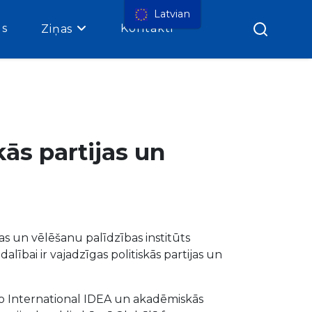
Latvian
gs
Kontakti
Ziņas
skās partijas un
as un vēlēšanu palīdzības institūts
dalībai ir vajadzīgas politiskās partijas un
i no International IDEA un akadēmiskās