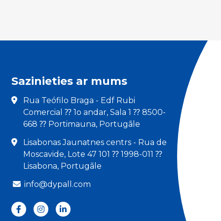
Sazinieties ar mums
Rua Teófilo Braga - Edf Rubi
Comercial ⁇ 1o andar, Sala 1 ⁇ 8500-
668 ⁇ Portimauna, Portugāle
Lisabonas Jaunatnes centrs - Rua de
Moscavide, Lote 47 101 ⁇ 1998-011 ⁇
Lisabona, Portugāle
info@dypall.com