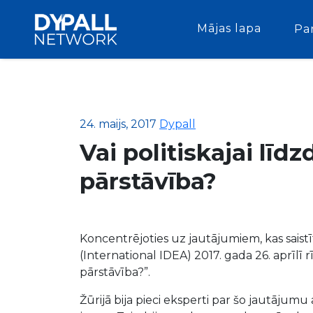
Mājas lapa
Pa
24. maijs, 2017
Dypall
Vai politiskajai līdz
pārstāvība?
Koncentrējoties uz jautājumiem, kas saistī
(International IDEA) 2017. gada 26. aprīlī rī
pārstāvība?”.
Žūrijā bija pieci eksperti par šo jautājumu