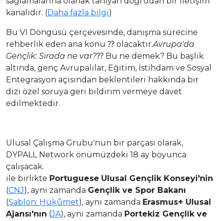
sağlamalarına olanak tanıyan doğrudan bir iletişim
kanalıdır. (
Daha fazla bilgi
)
Bu VI Döngüsü çerçevesinde, danışma sürecine
rehberlik eden ana konu ⁇ olacaktır.
Avrupa'da
Gençlik: Sırada ne var?
⁇ Bu ne demek? Bu başlık
altında, genç Avrupalılar, Eğitim, İstihdam ve Sosyal
Entegrasyon açısından beklentileri hakkında bir
dizi özel soruya geri bildirim vermeye davet
edilmektedir.
Ulusal Çalışma Grubu'nun bir parçası olarak,
DYPALL Network önümüzdeki 18 ay boyunca
çalışacak.
ile birlikte
Por
tuguese
Ulusal Gençlik Konseyi'nin
(
CNJ
), aynı zamanda
Gençlik ve Spor Bakanı
(
Şablon: Hükûmet
), aynı zamanda
Erasmus+ Ulusal
Ajansı'nın
(
JA
), aynı zamanda
Portekiz Gençlik ve