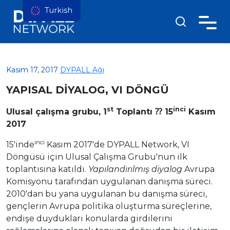
Turkish
Kasım 17, 2017
DYPALL Ağı
YAPISAL DİYALOG, VI DÖNGÜ
st
inci
Ulusal çalışma grubu, 1
Toplantı ⁇ 15
Kasım
2017
inci
15'inde
Kasım 2017'de DYPALL Network, VI
Döngüsü için Ulusal Çalışma Grubu'nun ilk
toplantısına katıldı.
Yapılandırılmış diyalog
Avrupa
Komisyonu tarafından uygulanan danışma süreci.
2010'dan bu yana uygulanan bu danışma süreci,
gençlerin Avrupa politika oluşturma süreçlerine,
endişe duydukları konularda girdilerini