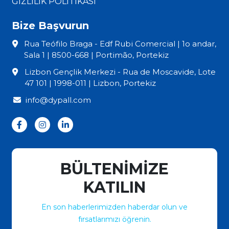
GİZLİLİK POLİTİKASI
Bize Başvurun
Rua Teófilo Braga - Edf Rubi Comercial | 1o andar,
Sala 1 | 8500-668 | Portimão, Portekiz
Lizbon Gençlik Merkezi - Rua de Moscavide, Lote
47 101 | 1998-011 | Lizbon, Portekiz
info@dypall.com
BÜLTENİMİZE
KATILIN
En son haberlerimizden haberdar olun ve
fırsatlarımızı öğrenin.