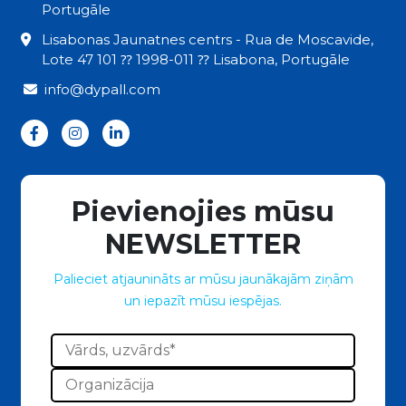
Portugāle
Lisabonas Jaunatnes centrs - Rua de Moscavide,
Lote 47 101 ⁇ 1998-011 ⁇ Lisabona, Portugāle
info@dypall.com
Pievienojies mūsu
NEWSLETTER
Palieciet atjaunināts ar mūsu jaunākajām ziņām
un iepazīt mūsu iespējas.