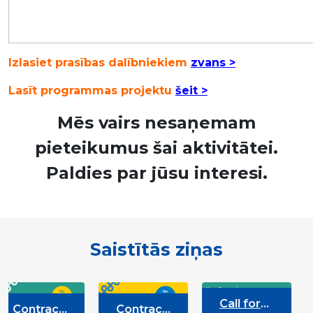
Izlasiet prasības dalībniekiem
zvans >
Lasīt programmas projektu
šeit >
Mēs vairs nesaņemam
pieteikumus šai aktivitātei.
Paldies par jūsu interesi.
Saistītās ziņas
Call for
act
Contract
We Ar