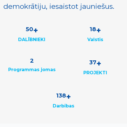
demokrātiju, iesaistot jauniešus.
+
+
62
23
DALĪBNIEKI
Valstis
3
+
46
Programmas jomas
PROJEKTI
+
170
Darbības