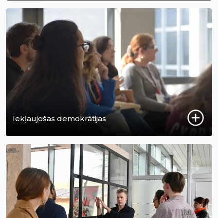
Iekļaujošas demokrātijas