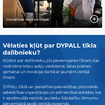
Inovatīvas demokrātijas
Vēlaties kļūt par DYPALL tīkla
dalībnieku?
Kļūstot par dalībnieku, jūs pievienojaties tīklam, kas
nodrošina telpu spēju veidošanai, labas prakses
apmaiņai un inovācijai darbā ar jaunatni vietējā
līmenī.
DYPALL tīklā var piedalīties pašvaldības, pilsoniskās
sabiedrības organizācijas un pētniecības iestādes, kas
ir apņēmušās veicināt jauniešu līdzdalību lēmumu
pieņemšanā savās vietējās kopienās.