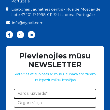
Portugāle
Lisabonas Jaunatnes centrs - Rua de Moscavide,
Lote 47 101 ⁇ 1998-011 ⁇ Lisabona, Portugāle
info@dypall.com
Pievienojies mūsu
NEWSLETTER
Palieciet atjaunināts ar mūsu jaunākajām ziņām
un iepazīt mūsu iespējas.