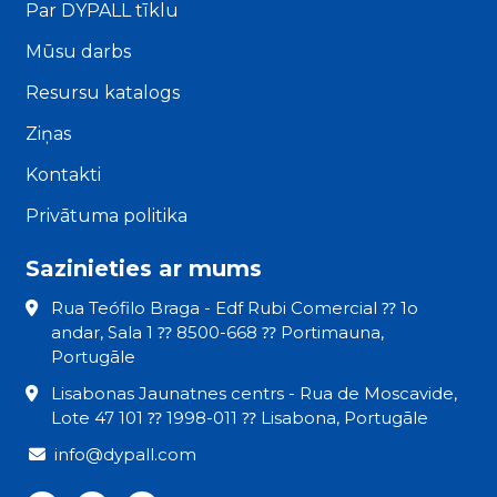
Par DYPALL tīklu
Mūsu darbs
Resursu katalogs
Ziņas
Kontakti
Privātuma politika
Sazinieties ar mums
Rua Teófilo Braga - Edf Rubi Comercial ⁇ 1o
andar, Sala 1 ⁇ 8500-668 ⁇ Portimauna,
Portugāle
Lisabonas Jaunatnes centrs - Rua de Moscavide,
Lote 47 101 ⁇ 1998-011 ⁇ Lisabona, Portugāle
info@dypall.com