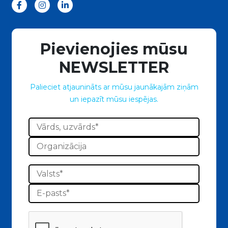
Pievienojies mūsu
NEWSLETTER
Palieciet atjaunināts ar mūsu jaunākajām ziņām
un iepazīt mūsu iespējas.