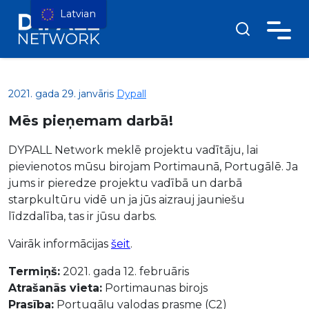
Latvian
2021. gada 29. janvāris
Dypall
Mēs pieņemam darbā!
DYPALL Network meklē projektu vadītāju, lai
pievienotos mūsu birojam Portimaunā, Portugālē. Ja
jums ir pieredze projektu vadībā un darbā
starpkultūru vidē un ja jūs aizrauj jauniešu
līdzdalība, tas ir jūsu darbs.
Vairāk informācijas
šeit
.
Termiņš:
2021. gada 12. februāris
Atrašanās vieta:
Portimaunas birojs
Prasība:
Portugāļu valodas prasme (C2)