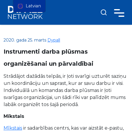
Latvian
2020. gada 25. marts
Dypall
Instrumenti darba plūsmas
organizēšanai un pārvaldībai
Strādājot dažādās telpās, ir ļoti svarīgi uzturēt saziņu
un koordināciju un saprast, kur ar savu darbu ir visi.
Individuālā un komandas darba plūsmas ir ļoti
svarīgas organizācijai, un šādi rīki var palīdzēt mums
labāk organizēt tos šajā periodā.
Mīkstais
Mīkstais
ir sadarbības centrs, kas var aizstāt e-pastu,