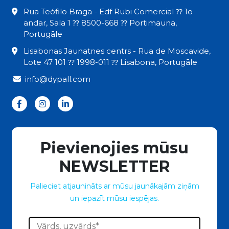
Rua Teófilo Braga - Edf Rubi Comercial ⁇ 1o
andar, Sala 1 ⁇ 8500-668 ⁇ Portimauna,
Portugāle
Lisabonas Jaunatnes centrs - Rua de Moscavide,
Lote 47 101 ⁇ 1998-011 ⁇ Lisabona, Portugāle
info@dypall.com
Pievienojies mūsu
NEWSLETTER
Palieciet atjaunināts ar mūsu jaunākajām ziņām
un iepazīt mūsu iespējas.