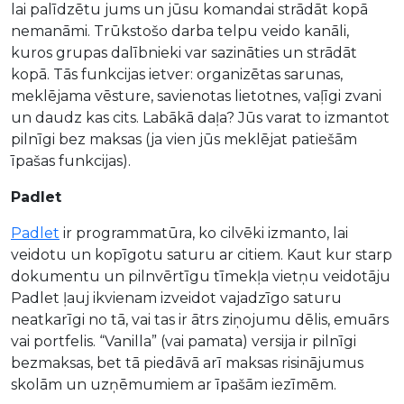
lai palīdzētu jums un jūsu komandai strādāt kopā
nemanāmi. Trūkstošo darba telpu veido kanāli,
kuros grupas dalībnieki var sazināties un strādāt
kopā. Tās funkcijas ietver: organizētas sarunas,
meklējama vēsture, savienotas lietotnes, vaļīgi zvani
un daudz kas cits. Labākā daļa? Jūs varat to izmantot
pilnīgi bez maksas (ja vien jūs meklējat patiešām
īpašas funkcijas).
Padlet
Padlet
ir programmatūra, ko cilvēki izmanto, lai
veidotu un kopīgotu saturu ar citiem. Kaut kur starp
dokumentu un pilnvērtīgu tīmekļa vietņu veidotāju
Padlet ļauj ikvienam izveidot vajadzīgo saturu
neatkarīgi no tā, vai tas ir ātrs ziņojumu dēlis, emuārs
vai portfelis. “Vanilla” (vai pamata) versija ir pilnīgi
bezmaksas, bet tā piedāvā arī maksas risinājumus
skolām un uzņēmumiem ar īpašām iezīmēm.