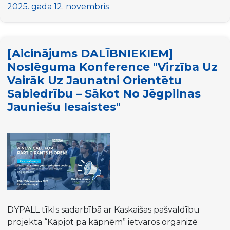
vizīte
2025. gada 12. novembris
par
jauniešu
līdzdalību
[Aicinājums DALĪBNIEKIEM]
budžeta
Noslēguma Konference "Virzība Uz
plānošanā
Vairāk Uz Jaunatni Orientētu
Slovēnijā
Sabiedrību – Sākot No Jēgpilnas
Jauniešu Iesaistes"
DYPALL tīkls sadarbībā ar Kaskaišas pašvaldību
projekta “Kāpjot pa kāpnēm” ietvaros organizē