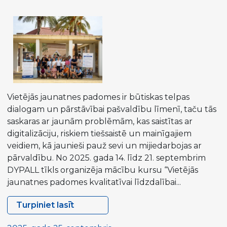
sabiedrību
–
sākot
no
jēgpilnas
jauniešu
iesaistes"
Vietējās jaunatnes padomes ir būtiskas telpas
dialogam un pārstāvībai pašvaldību līmenī, taču tās
saskaras ar jaunām problēmām, kas saistītas ar
digitalizāciju, riskiem tiešsaistē un mainīgajiem
veidiem, kā jaunieši pauž sevi un mijiedarbojas ar
pārvaldību. No 2025. gada 14. līdz 21. septembrim
DYPALL tīkls organizēja mācību kursu “Vietējās
jaunatnes padomes kvalitatīvai līdzdalībai...
Turpiniet lasīt
Apmācības