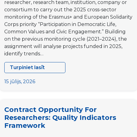
researcher, research team, institution, company or
consortium to carry out the 2025 cross-sector
monitoring of the Erasmus+ and European Solidarity
Corps priority “Participation in Democratic Life,
Common Values and Civic Engagement.” Building
on the previous monitoring cycle (2021–2024), the
assignment will analyse projects funded in 2025,
identify trends…
Turpiniet lasīt
Contract
Opportunity
15 jūlijs, 2026
for
Researchers:
Cross-
Contract Opportunity For
Sector
Researchers: Quality Indicators
Monitoring
Framework
of
the