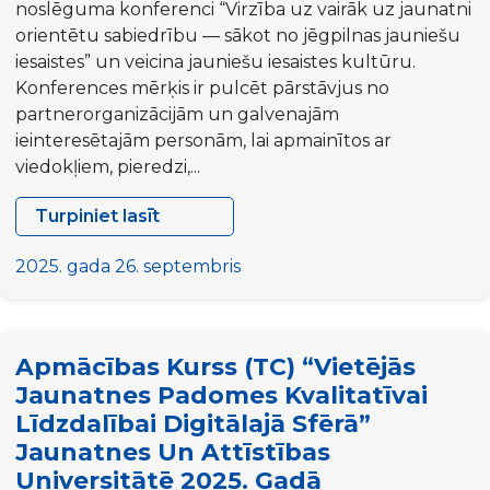
noslēguma konferenci “Virzība uz vairāk uz jaunatni
orientētu sabiedrību — sākot no jēgpilnas jauniešu
iesaistes” un veicina jauniešu iesaistes kultūru.
Konferences mērķis ir pulcēt pārstāvjus no
partnerorganizācijām un galvenajām
ieinteresētajām personām, lai apmainītos ar
viedokļiem, pieredzi,...
Turpiniet lasīt
[Aicinājums
DALĪBNIEKIEM]
2025. gada 26. septembris
Noslēguma
konference
"Virzība
Apmācības Kurss (TC) “Vietējās
uz
Jaunatnes Padomes Kvalitatīvai
vairāk
Līdzdalībai Digitālajā Sfērā”
uz
Jaunatnes Un Attīstības
jaunatni
orientētu
Universitātē 2025. Gadā