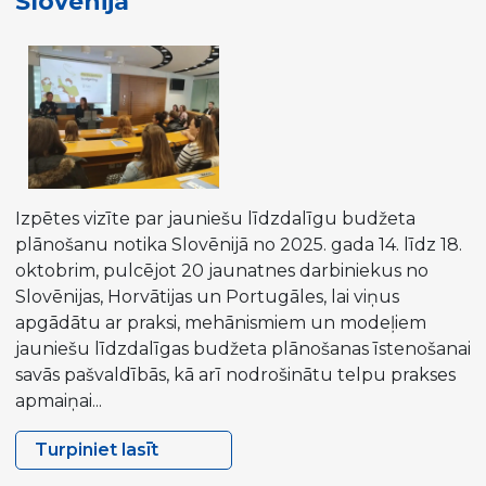
Slovēnijā
Policy
–
Data
Analyst)
Izpētes vizīte par jauniešu līdzdalīgu budžeta
plānošanu notika Slovēnijā no 2025. gada 14. līdz 18.
oktobrim, pulcējot 20 jaunatnes darbiniekus no
Slovēnijas, Horvātijas un Portugāles, lai viņus
apgādātu ar praksi, mehānismiem un modeļiem
jauniešu līdzdalīgas budžeta plānošanas īstenošanai
savās pašvaldībās, kā arī nodrošinātu telpu prakses
apmaiņai...
Turpiniet lasīt
Izpētes