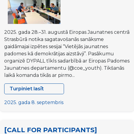
grupas
stratēģiskā
sanāksme
2025. gada 28.–31. augustā Eiropas Jaunatnes centrā
Strasbūrā notika sagatavošanās sanāksme
gaidāmajai izpētes sesijai “Vietējās jaunatnes
padomes kā demokrātijas aizstāvji”. Pasākumu
organizē DYPALL tīkls sadarbībā ar Eiropas Padomes
Jaunatnes departamentu (@coe_youth). Tikšanās
laikā komanda tikās ar pirmo...
Turpiniet lasīt
Izpētes
sesijas
2025. gada 8. septembris
“Vietējās
jaunatnes
padomes
[CALL FOR PARTICIPANTS]
kā