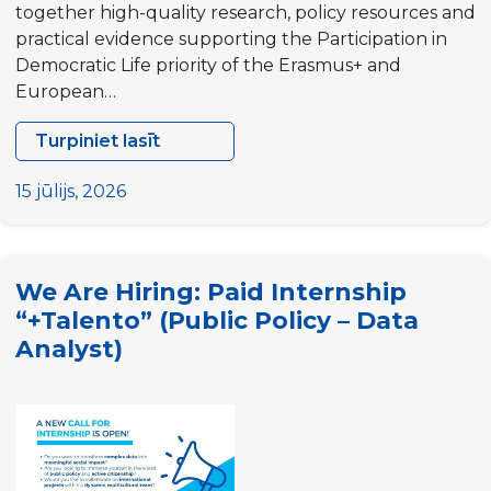
together high-quality research, policy resources and
practical evidence supporting the Participation in
Democratic Life priority of the Erasmus+ and
European…
Turpiniet lasīt
Call
for
15 jūlijs, 2026
Contributions:
Help
grow
We Are Hiring: Paid Internship
the
“+Talento” (Public Policy – Data
Participation
Analyst)
Resource
Pool