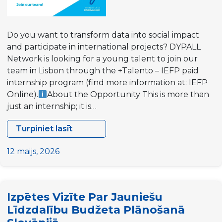
Do you want to transform data into social impact
and participate in international projects? DYPALL
Network is looking for a young talent to join our
team in Lisbon through the +Talento – IEFP paid
internship program (find more information at: IEFP
Online).
About the Opportunity This is more than
just an internship; it is…
Turpiniet lasīt
We
Are
12 maijs, 2026
Hiring:
Paid
Internship
Izpētes Vizīte Par Jauniešu
“+Talento”
Līdzdalību Budžeta Plānošanā
(Public