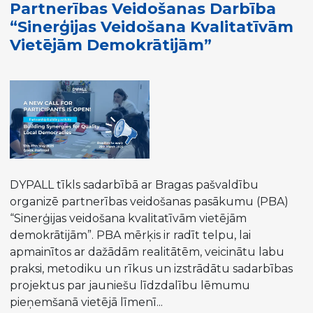
Partnerības Veidošanas Darbība
demokrātijas
“Sinerģijas Veidošana Kvalitatīvām
advocades”
Vietējām Demokrātijām”
sagatavošanas
sanāksme
Strasbūrā
DYPALL tīkls sadarbībā ar Bragas pašvaldību
organizē partnerības veidošanas pasākumu (PBA)
“Sinerģijas veidošana kvalitatīvām vietējām
demokrātijām”. PBA mērķis ir radīt telpu, lai
apmainītos ar dažādām realitātēm, veicinātu labu
praksi, metodiku un rīkus un izstrādātu sadarbības
projektus par jauniešu līdzdalību lēmumu
pieņemšanā vietējā līmenī...