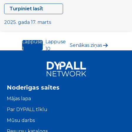
Turpiniet lasīt
[CALL
FOR
2025. gada 17. marts
PARTICIPANTS]
Partnerības
Lappuse
Lappuse
Ziņu
veidošanas
...
Senākas
ziņas
1
10
darbība
numerācija
“Sinerģijas
pēc
veidošana
lappusēm
kvalitatīvām
vietējām
demokrātijām”
Noderīgas saites
Mājas lapa
Par DYPALL tīklu
Mūsu darbs
Resursu katalogs