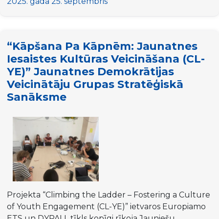
kurss
2025. gada 25. septembris
(TC)
“Vietējās
jaunatnes
“Kāpšana Pa Kāpnēm: Jaunatnes
padomes
Iesaistes Kultūras Veicināšana (CL-
kvalitatīvai
YE)” Jaunatnes Demokrātijas
līdzdalībai
Veicinātāju Grupas Stratēģiskā
digitālajā
sfērā”
Sanāksme
Jaunatnes
un
attīstības
universitātē
2025.
gadā
Projekta “Climbing the Ladder – Fostering a Culture
of Youth Engagement (CL-YE)” ietvaros Europiamo
ETS un DYPALL tīkls kopīgi rīkoja Jauniešu