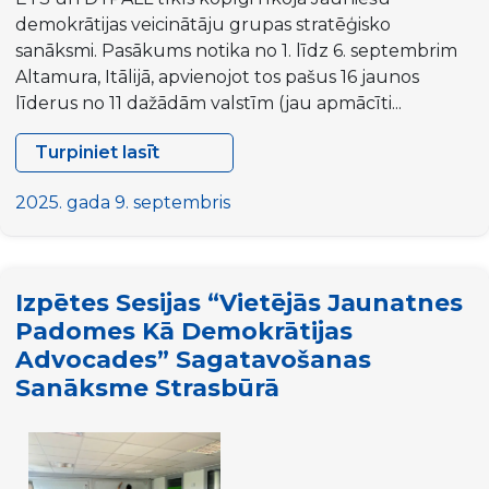
demokrātijas veicinātāju grupas stratēģisko
sanāksmi. Pasākums notika no 1. līdz 6. septembrim
Altamura, Itālijā, apvienojot tos pašus 16 jaunos
līderus no 11 dažādām valstīm (jau apmācīti...
Turpiniet lasīt
“Kāpšana
pa
2025. gada 9. septembris
kāpnēm:
jaunatnes
iesaistes
Izpētes Sesijas “Vietējās Jaunatnes
kultūras
Padomes Kā Demokrātijas
veicināšana
Advocades” Sagatavošanas
(CL-
Sanāksme Strasbūrā
YE)”
Jaunatnes
demokrātijas
veicinātāju