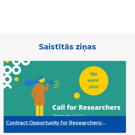
Saistītās ziņas
Contract Opportunity for Researchers:
C
Cross-Sector Monitoring of the Participation
Q
riority