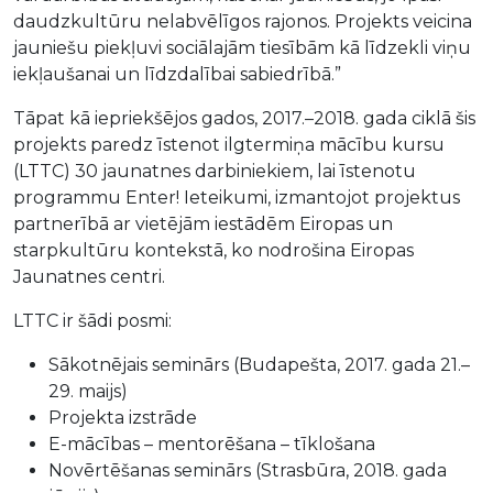
daudzkultūru nelabvēlīgos rajonos. Projekts veicina
jauniešu piekļuvi sociālajām tiesībām kā līdzekli viņu
iekļaušanai un līdzdalībai sabiedrībā.”
Tāpat kā iepriekšējos gados, 2017.–2018. gada ciklā šis
projekts paredz īstenot ilgtermiņa mācību kursu
(LTTC) 30 jaunatnes darbiniekiem, lai īstenotu
programmu Enter! Ieteikumi, izmantojot projektus
partnerībā ar vietējām iestādēm Eiropas un
starpkultūru kontekstā, ko nodrošina Eiropas
Jaunatnes centri.
LTTC ir šādi posmi:
Sākotnējais seminārs (Budapešta, 2017. gada 21.–
29. maijs)
Projekta izstrāde
E-mācības – mentorēšana – tīklošana
Novērtēšanas seminārs (Strasbūra, 2018. gada