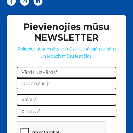
Pievienojies mūsu
NEWSLETTER
Palieciet atjaunināts ar mūsu jaunākajām ziņām
un iepazīt mūsu iespējas.