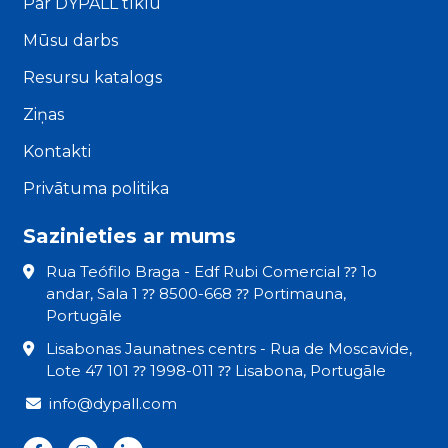
Par DYPALL tīklu
Mūsu darbs
Resursu katalogs
Ziņas
Kontakti
Privātuma politika
Sazinieties ar mums
Rua Teófilo Braga - Edf Rubi Comercial ⁇ 1o
andar, Sala 1 ⁇ 8500-668 ⁇ Portimauna,
Portugāle
Lisabonas Jaunatnes centrs - Rua de Moscavide,
Lote 47 101 ⁇ 1998-011 ⁇ Lisabona, Portugāle
info@dypall.com