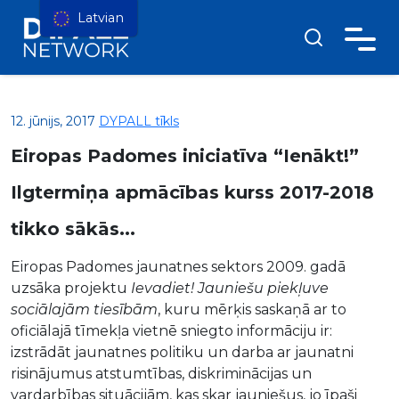
Latvian
12. jūnijs, 2017
DYPALL tīkls
Eiropas Padomes iniciatīva “Ienākt!”
Ilgtermiņa apmācības kurss 2017-2018
tikko sākās...
Eiropas Padomes jaunatnes sektors 2009. gadā
uzsāka projektu
Ievadiet! Jauniešu piekļuve
sociālajām tiesībām
, kuru mērķis saskaņā ar to
oficiālajā tīmekļa vietnē sniegto informāciju ir:
izstrādāt jaunatnes politiku un darba ar jaunatni
risinājumus atstumtības, diskriminācijas un
vardarbības situācijām, kas skar jauniešus, jo īpaši