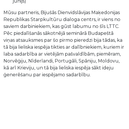
jūnijs)
Mūsu partneris, Bijušās Dienvidslāvijas Maķedonijas
Republikas Starpkultūru dialoga centrs, ir viens no
saviem darbiniekiem, kas gūst labumu no šīs LTTC.
Pēc piedalīšanās sākotnējā seminārā Budapeštā
viņas atsauksmes par šo pirmo pieredzi bija tādas, ka
tā bija lieliska iespēja tikties ar dalībniekiem, kuriem ir
laba sadarbība ar vietējām pašvaldībām, piemēram,
Norvēģiju, Nīderlandi, Portugāli, Spāniju, Moldovu,
kā arī Krieviju, un tā bija lieliska iespēja sākt ideju
ģenerēšanu par iespējamo sadarbību.