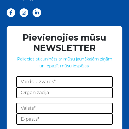
Pievienojies mūsu
NEWSLETTER
Palieciet atjaunināts ar mūsu jaunākajām ziņām
un iepazīt mūsu iespējas.