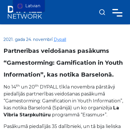
Latvian
2021. gada 24. novembrī
Dypall
Partnerības veidošanas pasākums
“Gamestorming: Gamification in Youth
Information”, kas notika Barselonā.
th
th
No 14
un 20
DYPALL tīkla novembra pārstāvji
piedalījās partnerības veidošanas pasākumā
“Gamestorming: Gamification in Youth Information”,
kas notika Barselonā (Spānijā) un ko organizēja
La
Vibria Starpkultūru
programmā “Erasmus+”.
Pasākumā piedalījās 35 dalībnieki, un tā bija lieliska