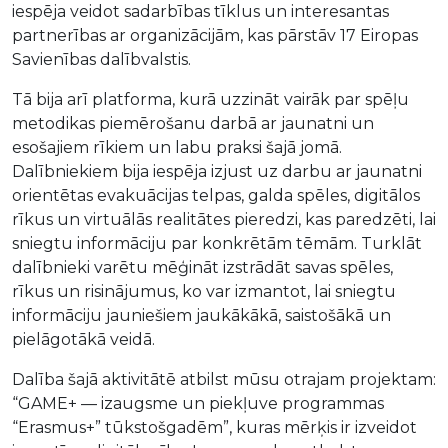
iespēja veidot sadarbības tīklus un interesantas
partnerības ar organizācijām, kas pārstāv 17 Eiropas
Savienības dalībvalstis.
Tā bija arī platforma, kurā uzzināt vairāk par spēļu
metodikas piemērošanu darbā ar jaunatni un
esošajiem rīkiem un labu praksi šajā jomā.
Dalībniekiem bija iespēja izjust uz darbu ar jaunatni
orientētas evakuācijas telpas, galda spēles, digitālos
rīkus un virtuālās realitātes pieredzi, kas paredzēti, lai
sniegtu informāciju par konkrētām tēmām. Turklāt
dalībnieki varētu mēģināt izstrādāt savas spēles,
rīkus un risinājumus, ko var izmantot, lai sniegtu
informāciju jauniešiem jaukākākā, saistošākā un
pielāgotākā veidā.
Dalība šajā aktivitātē atbilst mūsu otrajam projektam:
“GAME+ — izaugsme un piekļuve programmas
“Erasmus+” tūkstošgadēm”, kuras mērķis ir izveidot