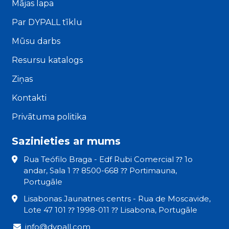
Mājas lapa
Par DYPALL tīklu
Mūsu darbs
Resursu katalogs
Ziņas
Kontakti
Privātuma politika
Sazinieties ar mums
Rua Teófilo Braga - Edf Rubi Comercial ⁇ 1o
andar, Sala 1 ⁇ 8500-668 ⁇ Portimauna,
Portugāle
Lisabonas Jaunatnes centrs - Rua de Moscavide,
Lote 47 101 ⁇ 1998-011 ⁇ Lisabona, Portugāle
info@dypall.com