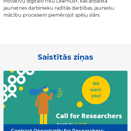
inovatīvu digitālo rīku Learnus+, kas atbalsta
jaunatnes darbinieku radītās darbības, jauniešu
mācību procesiem piemērojot spēļu slāni.
Saistītās ziņas
Contract Opportunity for Researchers: