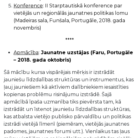
Konference
: II Starptautiskā konference par
vietējās un reģionālās jaunatnes politikas lomu
(Madeiras sala, Funšala, Portugāle, 2018. gada
novembris)
****
Apmācība
:
Jaunatne uzstājas (Faru, Portugāle
– 2018. gada oktobris)
Šā mācību kursa vispārējais mērķis ir izstrādāt
jauniešu līdzdalības struktūras un instrumentus, kas
ļauj jauniešiem kā aktīviem dalībniekiem iesaistīties
kopienas problēmu risinājumu izstrādē. Šajā
apmācībā īpaša uzmanība tiks pievērsta tam, kā
izstrādāt un īstenot jauniešu līdzdalības struktūras,
kas atbalsta vietējo publisko pārvaldību un politikas
izstrādi vietējā līmenī (piemēram, vietējās jaunatnes
padomes, jaunatnes forumi utt.). Vienlaikus tas ļaus