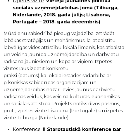
Izpētes vizīte
:
Vietējā jaunatnes politika
sociālās uzņēmējdarbības jomā (Tilburga,
Nīderlande, 2018. gada jūlijs; Lisabona,
Portugāle – 2018. gada decembris)
Mūsdienu sabiedrībā pieaug vajadzība izstrādāt
labākas stratēģijas un mehānismus, lai atbalstītu
labvēlīgas vides attīstību
lokālā
līmenis, kas atbalsta
un veicina
jaunība
uzņēmējdarbība
un darbvietu
radīšana jauniešiem un kopā ar viņiem. Izpētes
vizītes ļaus izpētīt konkrētu
praksi
(datums)
kā
lokālā
iestādes sadarbībā ar
pilsoniskās sabiedrības organizācijām un
uzņēmējdarbības nozari ievieš jaunus darbvietu
radīšanas veidus, kas veicina kultūras, ekonomikas
un
sociālais
attīstība. Projekts notiks divos posmos,
proti, izpētes vizītē Lisabonā (Portugāle) un izpētes
vizītē Tilburgā (Nīderlande).
Konference
:
II Starptautiskā konference par