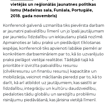
vietējās un reģionālās jaunatnes politikas
lomu (Madeiras sala, Funšala, Portugāle,
2018. gada novembris)
Konferencē galvenā uzmanība tiks pievērsta darbam
ar jaunatni pašvaldību līmenī un jo īpaši jautājumam
par jauniešu līdzdalību un iekļaušanu plašā nozīmē.
Apmainoties ar labu praksi un piedāvājot tīklošanas
iespējas, konferencē tiks apvienoti labākie piemēri ar
konkrētiem darbsemināriem par to, kā šo uzvarējušo
praksi pielāgot vietējai realitātei. Tādējādi tajā kā
prioritāte ir izvirzīta pašvaldību resursu
(cilvēkresursu un finanšu resursu) kapacitāte un
mobilizācija, veicinot mācīšanās pieredzi par to, kā to
darīt, kā arī atbildot uz jautājumiem, kas saistīti ar
līdzdalību, integrāciju un kultūru daudzveidību,
piedaloties tādu globālu un sarežģītu problēmu
risinājumu piedāvāšanā, kas jārisina vietējā līmenī.