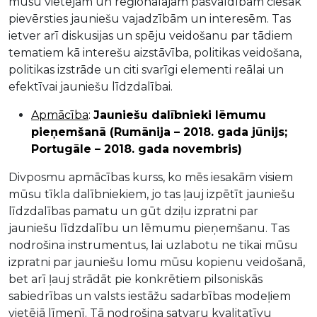
mūsu vietējām un reģionālajām pašvaldībām ciešāk
pievērsties jauniešu vajadzībām un interesēm. Tas
ietver arī diskusijas un spēju veidošanu par tādiem
tematiem kā interešu aizstāvība, politikas veidošana,
politikas izstrāde un citi svarīgi elementi reālai un
efektīvai jauniešu līdzdalībai.
Apmācība
:
Jauniešu dalībnieki lēmumu
pieņemšanā (Rumānija – 2018. gada jūnijs;
Portugāle – 2018. gada novembris)
Divposmu apmācības kurss, ko mēs iesakām visiem
mūsu tīkla dalībniekiem, jo tas ļauj izpētīt jauniešu
līdzdalības pamatu un gūt dziļu izpratni par
jauniešu līdzdalību un lēmumu pieņemšanu. Tas
nodrošina instrumentus, lai uzlabotu ne tikai mūsu
izpratni par jauniešu lomu mūsu kopienu veidošanā,
bet arī ļauj strādāt pie konkrētiem pilsoniskās
sabiedrības un valsts iestāžu sadarbības modeļiem
vietējā līmenī. Tā nodrošina satvaru kvalitatīvu