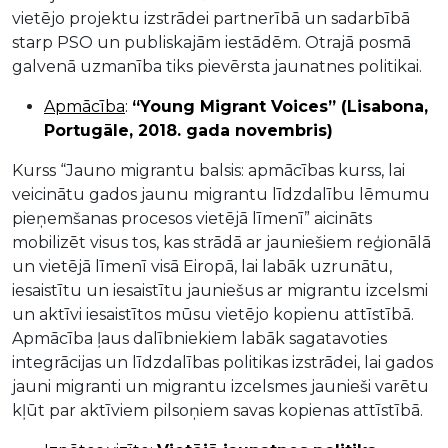
vietējo projektu izstrādei partnerībā un sadarbībā
starp PSO un publiskajām iestādēm. Otrajā posmā
galvenā uzmanība tiks pievērsta jaunatnes politikai.
Apmācība
:
“Young Migrant Voices” (Lisabona,
Portugāle, 2018. gada novembris)
Kurss “Jauno migrantu balsis: apmācības kurss, lai
veicinātu gados jaunu migrantu līdzdalību lēmumu
pieņemšanas procesos vietējā līmenī” aicināts
mobilizēt visus tos, kas strādā ar jauniešiem reģionālā
un vietējā līmenī visā Eiropā, lai labāk uzrunātu,
iesaistītu un iesaistītu jauniešus ar migrantu izcelsmi
un aktīvi iesaistītos mūsu vietējo kopienu attīstībā.
Apmācība ļaus dalībniekiem labāk sagatavoties
integrācijas un līdzdalības politikas izstrādei, lai gados
jauni migranti un migrantu izcelsmes jaunieši varētu
kļūt par aktīviem pilsoņiem savas kopienas attīstībā.