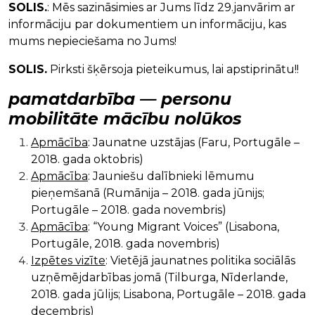
SOLIS.
: Mēs sazināsimies ar Jums līdz 29.janvārim ar
informāciju par dokumentiem un informāciju, kas
mums nepieciešama no Jums!
SOLIS.
Pirksti šķērsoja pieteikumus, lai apstiprinātu!!
pamatdarbība — personu
mobilitāte mācību nolūkos
Apmācība
: Jaunatne uzstājas (Faru, Portugāle –
2018. gada oktobris)
Apmācība
: Jauniešu dalībnieki lēmumu
pieņemšanā (Rumānija – 2018. gada jūnijs;
Portugāle – 2018. gada novembris)
Apmācība
: “Young Migrant Voices” (Lisabona,
Portugāle, 2018. gada novembris)
Izpētes vizīte
: Vietējā jaunatnes politika sociālās
uzņēmējdarbības jomā (Tilburga, Nīderlande,
2018. gada jūlijs; Lisabona, Portugāle – 2018. gada
decembris)