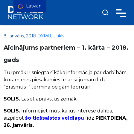
Latvian
8. janvāris, 2018
DYPALL tīkls
Aicinājums partneriem – 1. kārta – 2018.
gads
Turpmāk ir sniegta sīkāka informācija par darbībām,
kurām mēs piesakāmies finansējumam līdz
“Erasmus+” termiņa beigām februārī.
SOLIS.
Lasiet aprakstus zemāk
SOLIS.
Informējiet mūs, ka jūs interesē dalība,
aizpildot
šo tiešsaistes veidlapu
līdz
PIEKTDIENA,
26. janvāris.