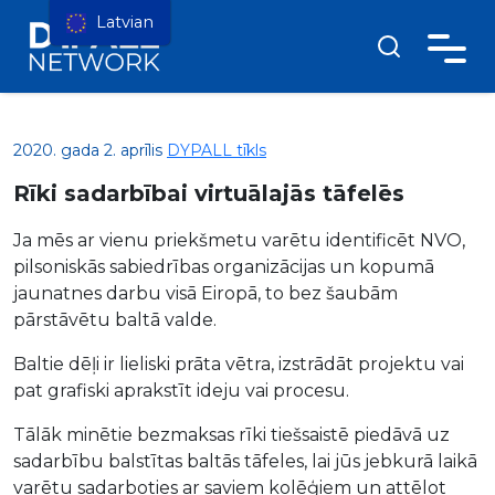
Latvian
2020. gada 2. aprīlis
DYPALL tīkls
Rīki sadarbībai virtuālajās tāfelēs
Ja mēs ar vienu priekšmetu varētu identificēt NVO,
pilsoniskās sabiedrības organizācijas un kopumā
jaunatnes darbu visā Eiropā, to bez šaubām
pārstāvētu baltā valde.
Baltie dēļi ir lieliski prāta vētra, izstrādāt projektu vai
pat grafiski aprakstīt ideju vai procesu.
Tālāk minētie bezmaksas rīki tiešsaistē piedāvā uz
sadarbību balstītas baltās tāfeles, lai jūs jebkurā laikā
varētu sadarboties ar saviem kolēģiem un attēlot