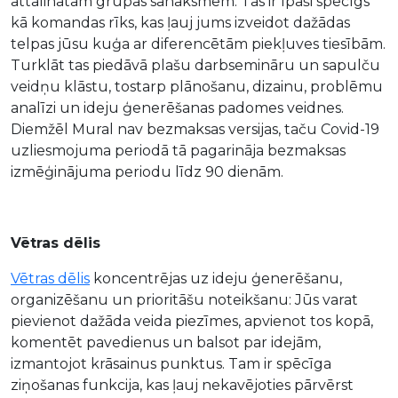
attālinātām grupas sanāksmēm. Tas ir īpaši spēcīgs
kā komandas rīks, kas ļauj jums izveidot dažādas
telpas jūsu kuģa ar diferencētām piekļuves tiesībām.
Turklāt tas piedāvā plašu darbsemināru un sapulču
veidņu klāstu, tostarp plānošanu, dizainu, problēmu
analīzi un ideju ģenerēšanas padomes veidnes.
Diemžēl Mural nav bezmaksas versijas, taču Covid-19
uzliesmojuma periodā tā pagarināja bezmaksas
izmēģinājuma periodu līdz 90 dienām.
Vētras dēlis
Vētras dēlis
koncentrējas uz ideju ģenerēšanu,
organizēšanu un prioritāšu noteikšanu: Jūs varat
pievienot dažāda veida piezīmes, apvienot tos kopā,
komentēt pavedienus un balsot par idejām,
izmantojot krāsainus punktus. Tam ir spēcīga
ziņošanas funkcija, kas ļauj nekavējoties pārvērst