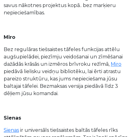
savus nākotnes projektus kopā.. bez marķieru
nepieciešamības.
Miro
Bez regulāras tiešsaistes tāfeles funkcijas attēlu
augšupielādei, piezīmju veidošanai un zīmēšanai
dažādās krāsās un izmēros brīvroku režīmā,
Miro
piedāvā lielisku veidņu bibliotēku, lai ērti atrastu
pareizo struktūru, kas jums nepieciešama jūsu
baltajai tāfelei. Bezmaksas versija piedāvā līdz 3
dēļiem jūsu komandai.
Sienas
Sienas
ir universāls tiešsaistes baltās tāfeles rīks