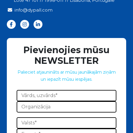
Lote 47 101 ⁇ 1998-011 ⁇ Lisabona, Portugāle
info@dypall.com
Pievienojies mūsu
NEWSLETTER
Palieciet atjaunināts ar mūsu jaunākajām ziņām
un iepazīt mūsu iespējas.