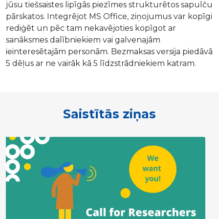
jūsu tiešsaistes lipīgās piezīmes strukturētos sapulču
pārskatos. Integrējot MS Office, ziņojumus var kopīgi
rediģēt un pēc tam nekavējoties kopīgot ar
sanāksmes dalībniekiem vai galvenajām
ieinteresētajām personām. Bezmaksas versija piedāvā
5 dēļus ar ne vairāk kā 5 līdzstrādniekiem katram.
Saistītās ziņas