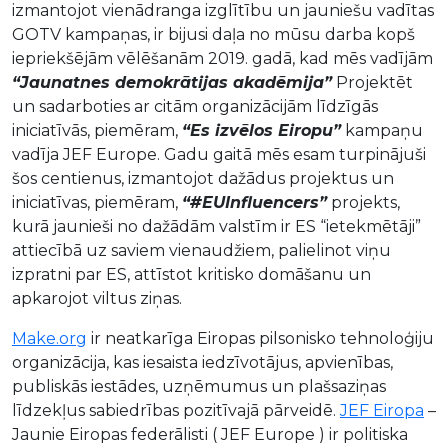
izmantojot vienādranga izglītību un jauniešu vadītas
GOTV kampaņas, ir bijusi daļa no mūsu darba kopš
iepriekšējām vēlēšanām 2019. gadā, kad mēs vadījām
“Jaunatnes demokrātijas akadēmija”
Projektēt
un sadarboties ar citām organizācijām līdzīgās
iniciatīvās, piemēram,
“Es izvēlos Eiropu”
kampaņu
vadīja JEF Europe. Gadu gaitā mēs esam turpinājuši
šos centienus, izmantojot dažādus projektus un
iniciatīvas, piemēram,
“
#
EUInfluencers”
projekts,
kurā jaunieši no dažādām valstīm ir ES “ietekmētāji”
attiecībā uz saviem vienaudžiem, palielinot viņu
izpratni par ES, attīstot kritisko domāšanu un
apkarojot viltus ziņas.
Make.org
ir neatkarīga Eiropas pilsonisko tehnoloģiju
organizācija, kas iesaista iedzīvotājus, apvienības,
publiskās iestādes, uzņēmumus un plašsaziņas
līdzekļus sabiedrības pozitīvajā pārveidē.
JEF Eiropa
–
Jaunie Eiropas federālisti ( JEF Europe ) ir politiska