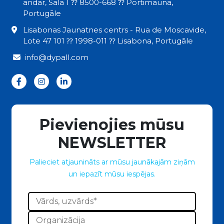
andar, Sala 1 ⁇ 8500-668 ⁇ Portimauna,
Portugāle
Lisabonas Jaunatnes centrs - Rua de Moscavide,
Lote 47 101 ⁇ 1998-011 ⁇ Lisabona, Portugāle
info@dypall.com
Pievienojies mūsu
NEWSLETTER
Palieciet atjaunināts ar mūsu jaunākajām ziņām
un iepazīt mūsu iespējas.