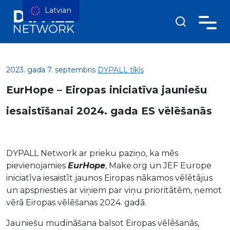
Latvian
2023. gada 7. septembris
DYPALL tīkls
EurHope – Eiropas iniciatīva jauniešu
iesaistīšanai 2024. gada ES vēlēšanās
DYPALL Network ar prieku paziņo, ka mēs
pievienojamies
EurHope
, Make.org un JEF Europe
iniciatīva iesaistīt jaunos Eiropas nākamos vēlētājus
un apspriesties ar viņiem par viņu prioritātēm, ņemot
vērā Eiropas vēlēšanas 2024. gadā.
Jauniešu mudināšana balsot Eiropas vēlēšanās,