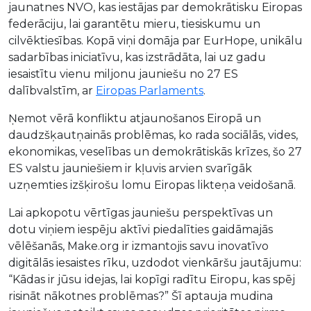
jaunatnes NVO, kas iestājas par demokrātisku Eiropas
federāciju, lai garantētu mieru, tiesiskumu un
cilvēktiesības. Kopā viņi domāja par EurHope, unikālu
sadarbības iniciatīvu, kas izstrādāta, lai uz gadu
iesaistītu vienu miljonu jauniešu no 27 ES
dalībvalstīm, ar
Eiropas Parlaments
.
Ņemot vērā konfliktu atjaunošanos Eiropā un
daudzšķautņainās problēmas, ko rada sociālās, vides,
ekonomikas, veselības un demokrātiskās krīzes, šo 27
ES valstu jauniešiem ir kļuvis arvien svarīgāk
uzņemties izšķirošu lomu Eiropas likteņa veidošanā.
Lai apkopotu vērtīgas jauniešu perspektīvas un
dotu viņiem iespēju aktīvi piedalīties gaidāmajās
vēlēšanās, Make.org ir izmantojis savu inovatīvo
digitālās iesaistes rīku, uzdodot vienkāršu jautājumu:
“Kādas ir jūsu idejas, lai kopīgi radītu Eiropu, kas spēj
risināt nākotnes problēmas?” Šī aptauja mudina