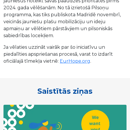
jauniešus noteikt savas paaudzes prioritātes pirms
2024. gada vēlēšanām. No tā izrietošā Pilsoņu
programma, kas tiks publiskota Madridē novembrī,
veicinās jauniešu plašu mobilizāciju un ideju
apmaiņu ar vēlētiem pārstāvjiem un pilsoniskās
sabiedrības locekļiem.
Ja vēlaties uzzināt vairāk par šo iniciatīvu un
piedalīties apspriešanas procesā, varat to izdarīt
oficiālajā tīmekļa vietnē:
EurHope
.org
.
Saistītās ziņas