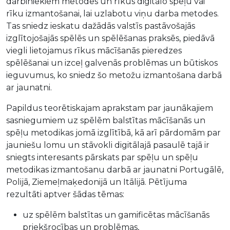
darbiniekiem metodes un rīkus digitālo spēļu vai
rīku izmantošanai, lai uzlabotu viņu darba metodes.
Tas sniedz ieskatu dažādās valstīs pastāvošajās
izglītojošajās spēlēs un spēlēšanas praksēs, piedāvā
viegli lietojamus rīkus mācīšanās pieredzes
spēlēšanai un izceļ galvenās problēmas un būtiskos
ieguvumus, ko sniedz šo metožu izmantošana darbā
ar jaunatni.
Papildus teorētiskajam aprakstam par jaunākajiem
sasniegumiem uz spēlēm balstītas mācīšanās un
spēļu metodikas jomā izglītībā, kā arī pārdomām par
jauniešu lomu un stāvokli digitālajā pasaulē tajā ir
sniegts interesants pārskats par spēļu un spēļu
metodikas izmantošanu darbā ar jaunatni Portugālē,
Polijā, Ziemeļmaķedonijā un Itālijā. Pētījuma
rezultāti aptver šādas tēmas:
uz spēlēm balstītas un gamificētas mācīšanās
priekšrocības un problēmas,