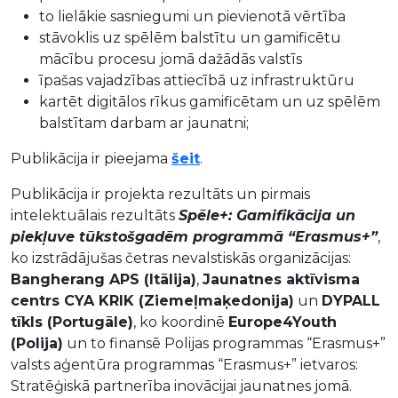
to lielākie sasniegumi un pievienotā vērtība
stāvoklis uz spēlēm balstītu un gamificētu
mācību procesu jomā dažādās valstīs
īpašas vajadzības attiecībā uz infrastruktūru
kartēt digitālos rīkus gamificētam un uz spēlēm
balstītam darbam ar jaunatni;
Publikācija ir pieejama
šeit
.
Publikācija ir projekta rezultāts un pirmais
intelektuālais rezultāts
Spēle+: Gamifikācija un
piekļuve tūkstošgadēm programmā “Erasmus+”
,
ko izstrādājušas četras nevalstiskās organizācijas:
Bangherang APS (Itālija)
,
Jaunatnes aktīvisma
centrs CYA KRIK (Ziemeļmaķedonija)
un
DYPALL
tīkls (Portugāle)
, ko koordinē
Europe4Youth
(Polija)
un to finansē Polijas programmas “Erasmus+”
valsts aģentūra programmas “Erasmus+” ietvaros:
Stratēģiskā partnerība inovācijai jaunatnes jomā.