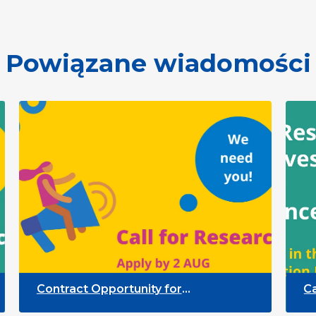
Powiązane wiadomości
Contract Opportunity for
Call for
Researchers: Quality Indicators
Partici
Framework