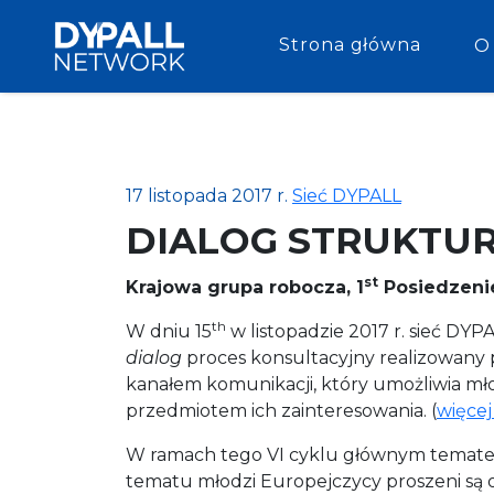
Strona główna
O
17 listopada 2017 r.
Sieć DYPALL
DIALOG STRUKTUR
st
Krajowa grupa robocza, 1
Posiedzenie
th
W dniu 15
w listopadzie 2017 r. sieć DY
dialog
proces konsultacyjny realizowany p
kanałem komunikacji, który umożliwia mł
przedmiotem ich zainteresowania. (
więcej
W ramach tego VI cyklu głównym temate
tematu młodzi Europejczycy proszeni są 