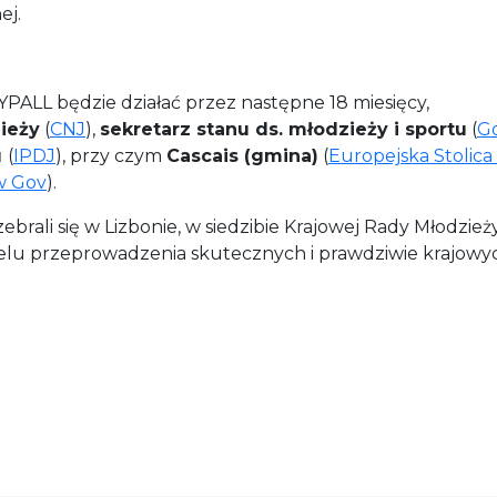
ej.
PALL będzie działać przez następne 18 miesięcy,
ieży
(
CNJ
),
sekretarz stanu ds. młodzieży i sportu
(
G
u
(
IPDJ
), przy czym
Cascais (gmina)
(
Europejska Stolica
w Gov
).
ebrali się w Lizbonie, w siedzibie Krajowej Rady Młodzi
celu przeprowadzenia skutecznych i prawdziwie krajowyc