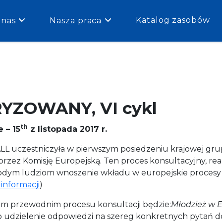
Katalog zasobów
 nas
Nasza praca
YZOWANY, VI cykl
th
 – 15
z listopada 2017 r.
PALL uczestniczyła w pierwszym posiedzeniu krajowej gru
rzez Komisję Europejską. Ten proces konsultacyjny, rea
odym ludziom wnoszenie wkładu w europejskie procesy k
 informacji
)
m przewodnim procesu konsultacji będzie:
Młodzież w E
o udzielenie odpowiedzi na szereg konkretnych pytań d