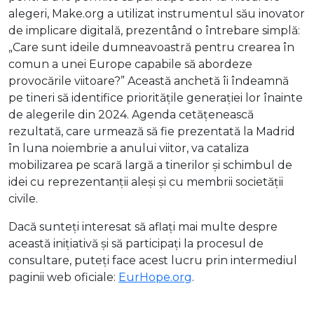
alegeri, Make.org a utilizat instrumentul său inovator
de implicare digitală, prezentând o întrebare simplă:
„Care sunt ideile dumneavoastră pentru crearea în
comun a unei Europe capabile să abordeze
provocările viitoare?” Această anchetă îi îndeamnă
pe tineri să identifice prioritățile generației lor înainte
de alegerile din 2024. Agenda cetățenească
rezultată, care urmează să fie prezentată la Madrid
în luna noiembrie a anului viitor, va cataliza
mobilizarea pe scară largă a tinerilor și schimbul de
idei cu reprezentanții aleși și cu membrii societății
civile.
Dacă sunteți interesat să aflați mai multe despre
această inițiativă și să participați la procesul de
consultare, puteți face acest lucru prin intermediul
paginii web oficiale:
EurHope
.org
.