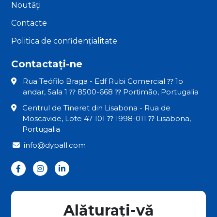
Noutăți
Contacte
Politica de confidențialitate
Contactați-ne
Rua Teófilo Braga - Edf Rubi Comercial ⁇ 1o
andar, Sala 1 ⁇ 8500-668 ⁇ Portimão, Portugalia
Centrul de Tineret din Lisabona - Rua de
Moscavide, Lote 47 101 ⁇ 1998-011 ⁇ Lisabona,
Portugalia
info@dypall.com
Alăturați-vă