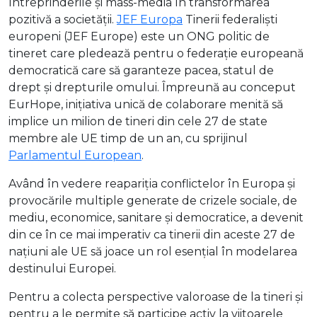
întreprinderile și mass-media în transformarea
pozitivă a societății.
JEF Europa
Tinerii federaliști
europeni (JEF Europe) este un ONG politic de
tineret care pledează pentru o federație europeană
democratică care să garanteze pacea, statul de
drept și drepturile omului. Împreună au conceput
EurHope, inițiativa unică de colaborare menită să
implice un milion de tineri din cele 27 de state
membre ale UE timp de un an, cu sprijinul
Parlamentul European
.
Având în vedere reapariția conflictelor în Europa și
provocările multiple generate de crizele sociale, de
mediu, economice, sanitare și democratice, a devenit
din ce în ce mai imperativ ca tinerii din aceste 27 de
națiuni ale UE să joace un rol esențial în modelarea
destinului Europei.
Pentru a colecta perspective valoroase de la tineri și
pentru a le permite să participe activ la viitoarele