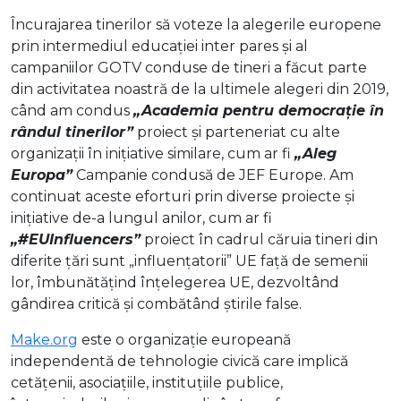
Încurajarea tinerilor să voteze la alegerile europene
prin intermediul educației inter pares și al
campaniilor GOTV conduse de tineri a făcut parte
din activitatea noastră de la ultimele alegeri din 2019,
când am condus
„Academia pentru democrație în
rândul tinerilor”
proiect și parteneriat cu alte
organizații în inițiative similare, cum ar fi
„Aleg
Europa”
Campanie condusă de JEF Europe. Am
continuat aceste eforturi prin diverse proiecte și
inițiative de-a lungul anilor, cum ar fi
„
#
EUInfluencers”
proiect în cadrul căruia tineri din
diferite țări sunt „influențatorii” UE față de semenii
lor, îmbunătățind înțelegerea UE, dezvoltând
gândirea critică și combătând știrile false.
Make.org
este o organizație europeană
independentă de tehnologie civică care implică
cetățenii, asociațiile, instituțiile publice,