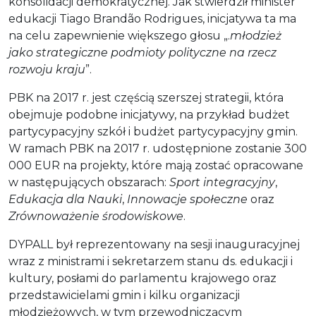
konsolidacji demokratycznej. Jak stwierdził minister
edukacji Tiago Brandão Rodrigues, inicjatywa ta ma
na celu zapewnienie większego głosu „.
młodzież
jako strategiczne podmioty polityczne na rzecz
rozwoju kraju
”.
PBK na 2017 r. jest częścią szerszej strategii, która
obejmuje podobne inicjatywy, na przykład budżet
partycypacyjny szkół i budżet partycypacyjny gmin.
W ramach PBK na 2017 r. udostępnione zostanie 300
000 EUR na projekty, które mają zostać opracowane
w następujących obszarach:
Sport integracyjny
,
Edukacja dla Nauki
,
Innowacje społeczne
oraz
Zrównoważenie środowiskowe
.
DYPALL był reprezentowany na sesji inauguracyjnej
wraz z ministrami i sekretarzem stanu ds. edukacji i
kultury, posłami do parlamentu krajowego oraz
przedstawicielami gmin i kilku organizacji
młodzieżowych, w tym przewodniczącym