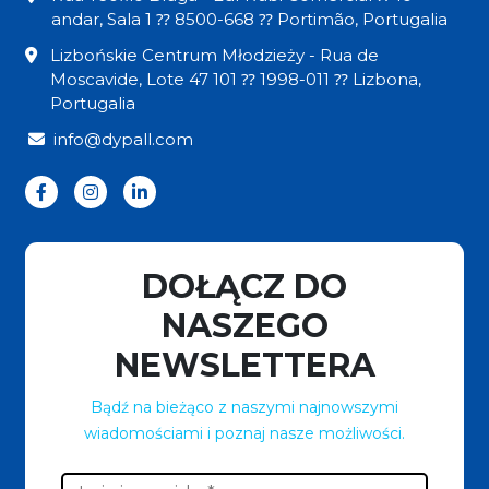
andar, Sala 1 ⁇ 8500-668 ⁇ Portimão, Portugalia
Lizbońskie Centrum Młodzieży - Rua de
Moscavide, Lote 47 101 ⁇ 1998-011 ⁇ Lizbona,
Portugalia
info@dypall.com
DOŁĄCZ DO
NASZEGO
NEWSLETTERA
Bądź na bieżąco z naszymi najnowszymi
wiadomościami i poznaj nasze możliwości.