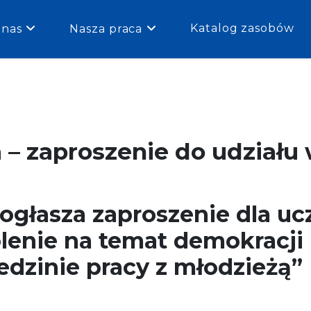
Katalog zasobów
 nas
Nasza praca
– zaproszenie do udziału 
ogłasza zaproszenie dla uc
olenie na temat demokracji
dzinie pracy z młodzieżą”