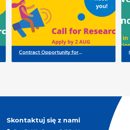
Contract Opportunity for
Call 
Researchers: Quality Indicators
Parti
Framework
Skontaktuj się z nami