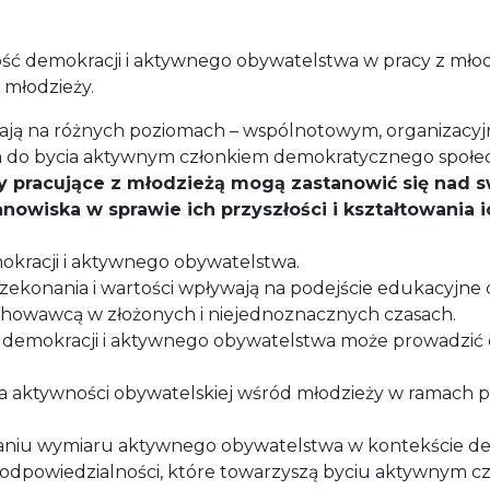
ść demokracji i aktywnego obywatelstwa w pracy z młodz
a młodzieży.
ają na różnych poziomach – wspólnotowym, organizacyj
m do bycia aktywnym członkiem demokratycznego społe
y pracujące z młodzieżą mogą zastanowić się nad sw
owiska w sprawie ich przyszłości i kształtowania 
okracji i aktywnego obywatelstwa.
rzekonania i wartości wpływają na podejście edukacyjne 
ychowawcą w złożonych i niejednoznacznych czasach.
e demokracji i aktywnego obywatelstwa może prowadzi
ia aktywności obywatelskiej wśród młodzieży w ramach p
adaniu wymiaru aktywnego obywatelstwa w kontekście 
 i odpowiedzialności, które towarzyszą byciu aktywnym 