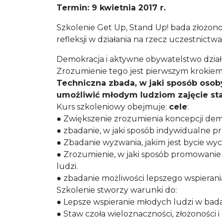
Termin: 9 kwietnia 2017 r.
Szkolenie Get Up, Stand Up! bada złożono
refleksji w działania na rzecz uczestnictw
Demokracja i aktywne obywatelstwo dział
Zrozumienie tego jest pierwszym krokie
Techniczna zbada, w jaki sposób osob
umożliwić młodym ludziom zajęcie stan
Kurs szkoleniowy obejmuje:
cele
:
● Zwiększenie zrozumienia koncepcji dem
● zbadanie, w jaki sposób indywidualne p
● Zbadanie wyzwania, jakim jest bycie w
● Zrozumienie, w jaki sposób promowani
ludzi.
● zbadanie możliwości lepszego wspieran
Szkolenie stworzy warunki do:
● Lepsze wspieranie młodych ludzi w b
● Staw czoła wieloznaczności, złożoności