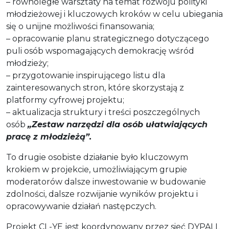
– równoległe warsztaty na temat rozwoju polityki
młodzieżowej i kluczowych kroków w celu ubiegania
się o unijne możliwości finansowania;
– opracowanie planu strategicznego dotyczącego
puli osób wspomagających demokrację wśród
młodzieży;
– przygotowanie inspirującego listu dla
zainteresowanych stron, które skorzystają z
platformy cyfrowej projektu;
– aktualizacja struktury i treści poszczególnych
osób
„Zestaw narzędzi dla osób ułatwiających
pracę z młodzieżą”.
To drugie osobiste działanie było kluczowym
krokiem w projekcie, umożliwiającym grupie
moderatorów dalsze inwestowanie w budowanie
zdolności, dalsze rozwijanie wyników projektu i
opracowywanie działań następczych.
Projekt CL-YE jest koordynowany przez sieć DYPALL