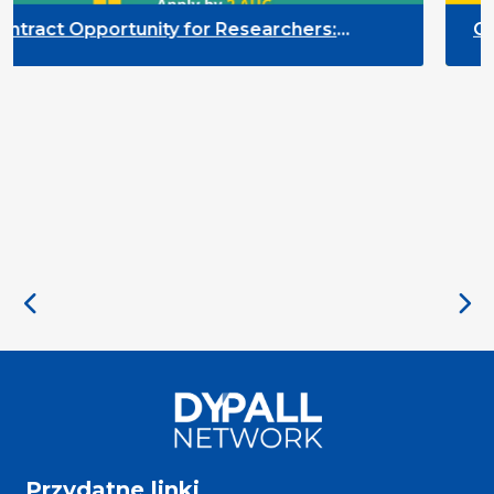
 Researchers:
Contract Opportunity for
of the Participation
Quality Indicators Frame
Przydatne linki