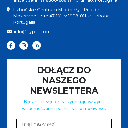
andar, Sala 1 ⁇ 8500-668 ⁇ Portimão, Portugalia
Lizbońskie Centrum Młodzieży - Rua de
Moscavide, Lote 47 101 ⁇ 1998-011 ⁇ Lizbona,
Portugalia
info@dypall.com
DOŁĄCZ DO
NASZEGO
NEWSLETTERA
Bądź na bieżąco z naszymi najnowszymi
wiadomościami i poznaj nasze możliwości.