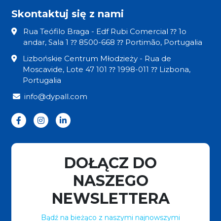
Skontaktuj się z nami
Rua Teófilo Braga - Edf Rubi Comercial ⁇ 1o
andar, Sala 1 ⁇ 8500-668 ⁇ Portimão, Portugalia
Lizbońskie Centrum Młodzieży - Rua de
Moscavide, Lote 47 101 ⁇ 1998-011 ⁇ Lizbona,
Portugalia
info@dypall.com
DOŁĄCZ DO
NASZEGO
NEWSLETTERA
Bądź na bieżąco z naszymi najnowszymi