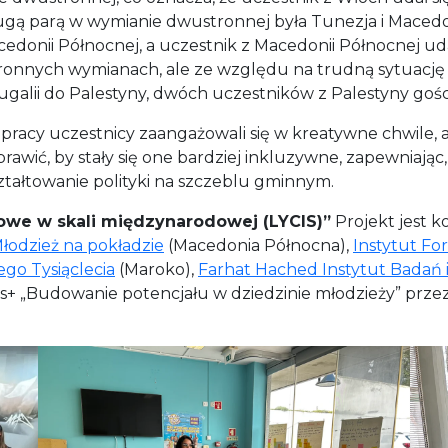
ugą parą w wymianie dwustronnej była Tunezja i Macedon
donii Północnej, a uczestnik z Macedonii Północnej udał
ronnych wymianach, ale ze względu na trudną sytuację i
galii do Palestyny, dwóch uczestników z Palestyny gości
pracy uczestnicy zaangażowali się w kreatywne chwile, 
prawić, by stały się one bardziej inkluzywne, zapewniaj
ztałtowanie polityki na szczeblu gminnym.
owe w skali międzynarodowej (LYCIS)”
Projekt jest 
łodzież na pokładzie
(Macedonia Północna),
Instytut F
go Tysiąclecia
(Maroko),
Farhat Hached Instytut Badań 
 „Budowanie potencjału w dziedzinie młodzieży” prze