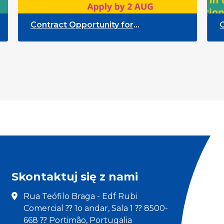
Call for Contributions: Help grow 
cators
Participation Resource Pool
Skontaktuj się z nami
Rua Teófilo Braga - Edf Rubi
Comercial ⁇ 1o andar, Sala 1 ⁇ 8500-
668 ⁇ Portimão, Portugalia