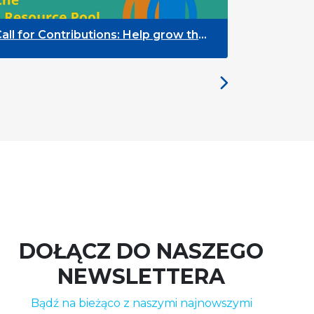
the
We Are Hiring: Paid Internship
“+Talento” (Public Policy – Data
Analyst)
DOŁĄCZ DO NASZEGO
NEWSLETTERA
Bądź na bieżąco z naszymi najnowszymi