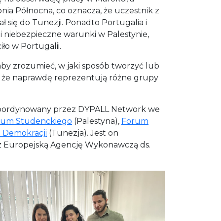
ia Północna, co oznacza, że uczestnik z
 się do Tunezji. Ponadto Portugalia i
 niebezpieczne warunki w Palestynie,
ło w Portugalii.
aby zrozumieć, w jaki sposób tworzyć lub
ąc, że naprawdę reprezentują różne grupy
koordynowany przez DYPALL Network we
orum Studenckiego
(Palestyna),
Forum
i Demokracji
(Tunezja). Jest on
z Europejską Agencję Wykonawczą ds.