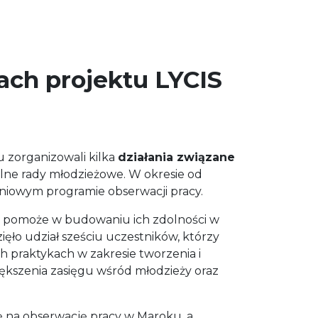
ach projektu LYCIS
u zorganizowali kilka
działania związane
lne rady młodzieżowe. W okresie od
dniowym programie obserwacji pracy.
ra pomoże w budowaniu ich zdolności w
ęło udział sześciu uczestników, którzy
ych praktykach w zakresie tworzenia i
większenia zasięgu wśród młodzieży oraz
ę na obserwację pracy w Maroku, a