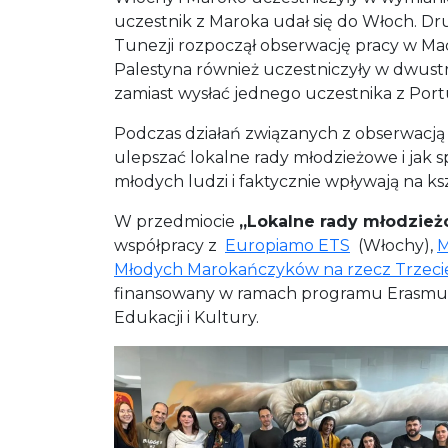
uczestnik z Maroka udał się do Włoch. Dr
Tunezji rozpoczął obserwację pracy w Mace
Palestyna również uczestniczyły w dwust
zamiast wysłać jednego uczestnika z Portu
Podczas działań związanych z obserwacją 
ulepszać lokalne rady młodzieżowe i jak s
młodych ludzi i faktycznie wpływają na ks
W przedmiocie
„Lokalne rady młodzież
współpracy z
Europiamo ETS
(Włochy),
M
Młodych Marokańczyków na rzecz Trzecie
finansowany w ramach programu Erasmus+
Edukacji i Kultury.