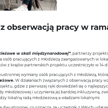
 z obserwacją pracy w ram
zieżowe w skali międzynarodowej”
, partnerzy projekt
a osób pracujących z młodzieżą zaangażowanych w loka
ków z krajów partnerskich projektu uczestniczyło w 14-
 dwustronnej wymiany osób pracujących z młodzieżą, któ
ieżowe.
W działaniach związanych z obserwacją pracy wzi
ojektu, gdzie z pierwszej ręki dowiedzieli się o najlepsz
dy młodzieżowej i uczynienia jej bardziej inkluzywną, z
zy lokalną radą młodzieżową a władzami lokalnymi.
 dwustronnej, co oznacza, że uczestnik z Włoch udał si