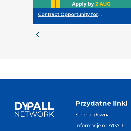
nity for
Contract Opportunity for
oss-Sector
Researchers: Quality Indi
 Participation
Framework
Przydatne linki
Strona główna
Informacje o DYPALL