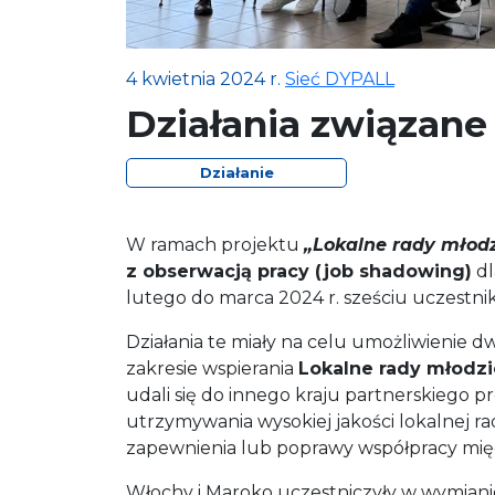
4 kwietnia 2024 r.
Sieć DYPALL
Działania związane
Działanie
W ramach projektu
„Lokalne rady młod
z obserwacją pracy (job shadowing)
dl
lutego do marca 2024 r. sześciu uczestni
Działania te miały na celu umożliwienie
zakresie wspierania
Lokalne rady młodz
udali się do innego kraju partnerskiego pr
utrzymywania wysokiej jakości lokalnej ra
zapewnienia lub poprawy współpracy międ
Włochy i Maroko uczestniczyły w wymianie