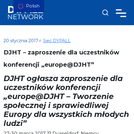
Polish
20 stycznia 2017 r.
Sieć DYPALL
DJHT – zaproszenie dla uczestników
konferencji „europe@DJHT”
DJHT ogłasza zaproszenie dla
uczestników konferencji
„europe@DJHT – Tworzenie
społecznej i sprawiedliwej
Europy dla wszystkich młodych
ludzi”
27-30 marca 2017 ⁇ Düsseldorf, Niemcy