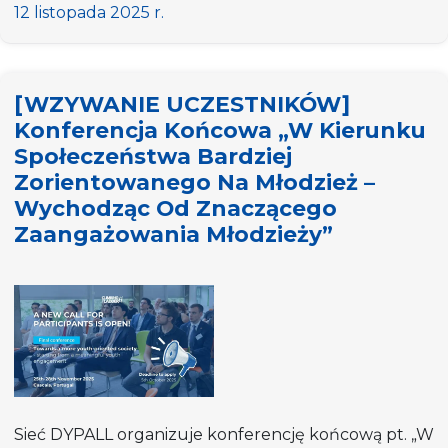
studyjna
12 listopada 2025 r.
na
temat
budżetowania
[WZYWANIE UCZESTNIKÓW]
partycypacyjnego
Konferencja Końcowa „W Kierunku
młodzieży
Społeczeństwa Bardziej
w
Zorientowanego Na Młodzież –
Słowenii
Wychodząc Od Znaczącego
Zaangażowania Młodzieży”
Sieć DYPALL organizuje konferencję końcową pt. „W