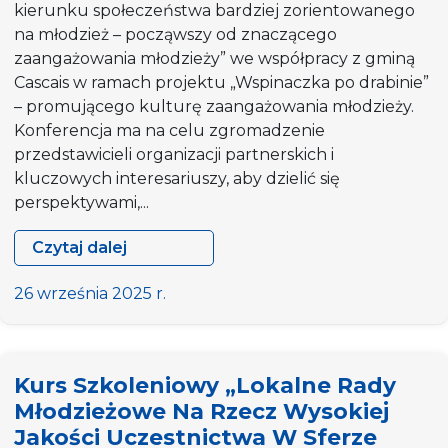
kierunku społeczeństwa bardziej zorientowanego
na młodzież – począwszy od znaczącego
zaangażowania młodzieży” we współpracy z gminą
Cascais w ramach projektu „Wspinaczka po drabinie”
– promującego kulturę zaangażowania młodzieży.
Konferencja ma na celu zgromadzenie
przedstawicieli organizacji partnerskich i
kluczowych interesariuszy, aby dzielić się
perspektywami,...
Czytaj dalej
[WZYWANIE
UCZESTNIKÓW]
26 września 2025 r.
Konferencja
końcowa
„W
Kurs Szkoleniowy „Lokalne Rady
kierunku
Młodzieżowe Na Rzecz Wysokiej
społeczeństwa
Jakości Uczestnictwa W Sferze
bardziej