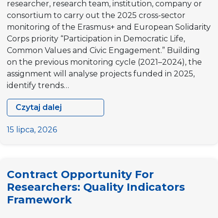
researcher, research team, institution, company or
consortium to carry out the 2025 cross-sector
monitoring of the Erasmus+ and European Solidarity
Corps priority “Participation in Democratic Life,
Common Values and Civic Engagement.” Building
on the previous monitoring cycle (2021–2024), the
assignment will analyse projects funded in 2025,
identify trends…
Czytaj dalej
Contract
Opportunity
15 lipca, 2026
for
Researchers:
Cross-
Contract Opportunity For
Sector
Researchers: Quality Indicators
Monitoring
Framework
of
the