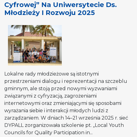
Cyfrowej” Na Uniwersytecie Ds.
zorientowanego
na
Młodzieży I Rozwoju 2025
młodzież
–
wychodząc
od
znaczącego
zaangażowania
młodzieży”
Lokalne rady młodzieżowe są istotnymi
przestrzeniami dialogu i reprezentacji na szczeblu
gminnym, ale stoją przed nowymi wyzwaniami
związanymi z cyfryzacją, zagrożeniami
internetowymi oraz zmieniającymi się sposobami
wyrażania siebie i interakcji młodych ludzi z
zarządzaniem. W dniach 14–21 września 2025 r. sieć
DYPALL zorganizowała szkolenie pt. „Local Youth
Councils for Quality Participation in...