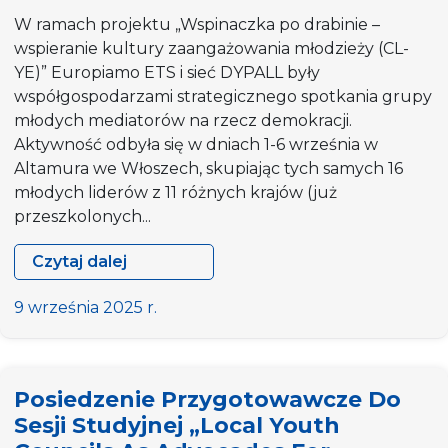
i
W ramach projektu „Wspinaczka po drabinie –
Rozwoju
wspieranie kultury zaangażowania młodzieży (CL-
2025
YE)” Europiamo ETS i sieć DYPALL były
współgospodarzami strategicznego spotkania grupy
młodych mediatorów na rzecz demokracji.
Aktywność odbyła się w dniach 1-6 września w
Altamura we Włoszech, skupiając tych samych 16
młodych liderów z 11 różnych krajów (już
przeszkolonych...
Czytaj dalej
„Wspinaczka
po
9 września 2025 r.
drabinie:
wspieranie
kultury
Posiedzenie Przygotowawcze Do
zaangażowania
Sesji Studyjnej „Local Youth
młodzieży