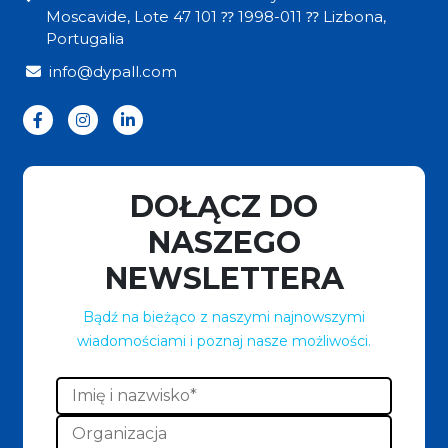
Moscavide, Lote 47 101 ⁇ 1998-011 ⁇ Lizbona,
Portugalia
info@dypall.com
DOŁĄCZ DO
NASZEGO
NEWSLETTERA
Bądź na bieżąco z naszymi najnowszymi
wiadomościami i poznaj nasze możliwości.