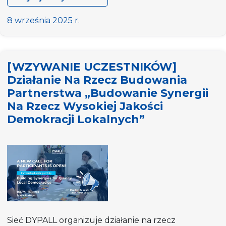
Posiedzenie
przygotowawcze
8 września 2025 r.
do
sesji
studyjnej
[WZYWANIE UCZESTNIKÓW]
„Local
Działanie Na Rzecz Budowania
Youth
Partnerstwa „Budowanie Synergii
Councils
Na Rzecz Wysokiej Jakości
as
Advocades
Demokracji Lokalnych”
for
Democracy”
w
Strasburgu
Sieć DYPALL organizuje działanie na rzecz