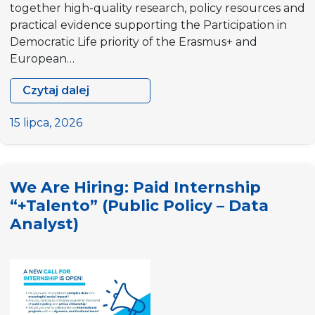
together high-quality research, policy resources and
practical evidence supporting the Participation in
Democratic Life priority of the Erasmus+ and
European…
Czytaj dalej
Call
for
15 lipca, 2026
Contributions:
Help
grow
We Are Hiring: Paid Internship
the
“+Talento” (Public Policy – Data
Participation
Analyst)
Resource
Pool