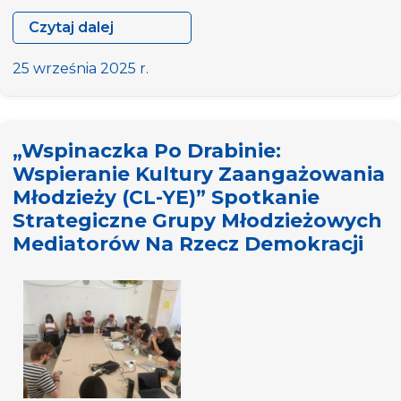
Czytaj dalej
Kurs
szkoleniowy
25 września 2025 r.
„Lokalne
rady
młodzieżowe
„Wspinaczka Po Drabinie:
na
Wspieranie Kultury Zaangażowania
rzecz
Młodzieży (CL-YE)” Spotkanie
wysokiej
Strategiczne Grupy Młodzieżowych
jakości
uczestnictwa
Mediatorów Na Rzecz Demokracji
w
sferze
cyfrowej”
na
Uniwersytecie
ds.
Młodzieży