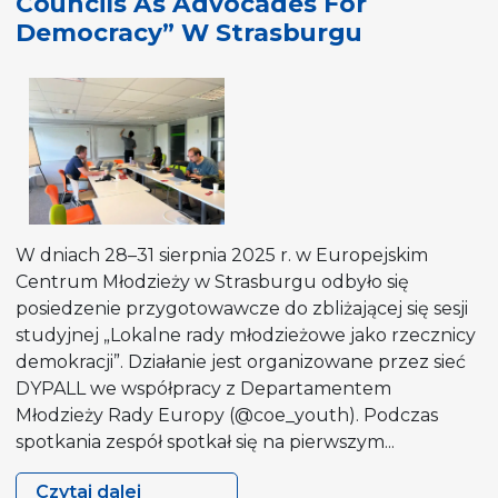
Councils As Advocades For
(CL-
Democracy” W Strasburgu
YE)”
Spotkanie
strategiczne
grupy
młodzieżowych
mediatorów
na
rzecz
demokracji
W dniach 28–31 sierpnia 2025 r. w Europejskim
Centrum Młodzieży w Strasburgu odbyło się
posiedzenie przygotowawcze do zbliżającej się sesji
studyjnej „Lokalne rady młodzieżowe jako rzecznicy
demokracji”. Działanie jest organizowane przez sieć
DYPALL we współpracy z Departamentem
Młodzieży Rady Europy (@coe_youth). Podczas
spotkania zespół spotkał się na pierwszym...
Czytaj dalej