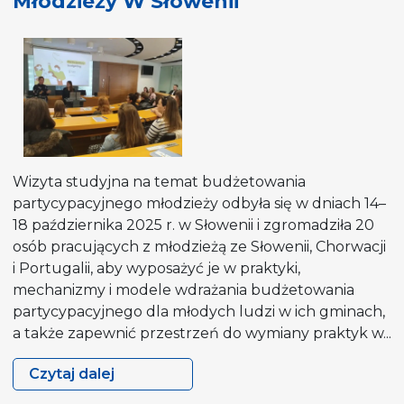
Młodzieży W Słowenii
Policy
–
Data
Analyst)
Wizyta studyjna na temat budżetowania
partycypacyjnego młodzieży odbyła się w dniach 14–
18 października 2025 r. w Słowenii i zgromadziła 20
osób pracujących z młodzieżą ze Słowenii, Chorwacji
i Portugalii, aby wyposażyć je w praktyki,
mechanizmy i modele wdrażania budżetowania
partycypacyjnego dla młodych ludzi w ich gminach,
a także zapewnić przestrzeń do wymiany praktyk w...
Czytaj dalej
Wizyta