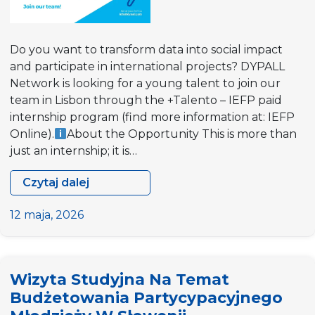
Do you want to transform data into social impact
and participate in international projects? DYPALL
Network is looking for a young talent to join our
team in Lisbon through the +Talento – IEFP paid
internship program (find more information at: IEFP
Online).
About the Opportunity This is more than
just an internship; it is…
Czytaj dalej
We
Are
12 maja, 2026
Hiring:
Paid
Internship
Wizyta Studyjna Na Temat
“+Talento”
Budżetowania Partycypacyjnego
(Public