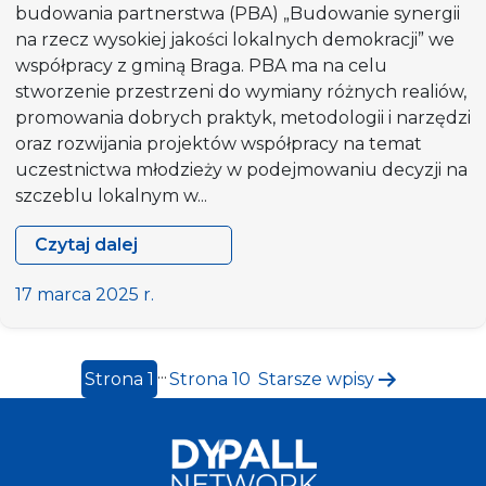
budowania partnerstwa (PBA) „Budowanie synergii
na rzecz wysokiej jakości lokalnych demokracji” we
współpracy z gminą Braga. PBA ma na celu
stworzenie przestrzeni do wymiany różnych realiów,
promowania dobrych praktyk, metodologii i narzędzi
oraz rozwijania projektów współpracy na temat
uczestnictwa młodzieży w podejmowaniu decyzji na
szczeblu lokalnym w...
Czytaj dalej
[WZYWANIE
UCZESTNIKÓW]
17 marca 2025 r.
Działanie
na
Stronicowanie
rzecz
...
Strona 1
Strona 10
Starsze
wpisy
budowania
wpisów
partnerstwa
„Budowanie
synergii