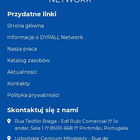
na
rzecz
Przydatne linki
wysokiej
Strona główna
jakości
demokracji
Informacje o DYPALL Network
lokalnych”
Nasza praca
Katalog zasobów
Aktualności
Kontakty
Polityka prywatności
Skontaktuj się z nami
Rua Teófilo Braga - Edf Rubi Comercial ⁇ 1o
andar, Sala 1 ⁇ 8500-668 ⁇ Portimão, Portugalia
Lizbońskie Centrum Młodzieży - Rua de