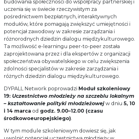
budowania społeczności do współpracy partnerskiej i
uczenia się w świecie rzeczywistym za
pośrednictwem bezpłatnych, interaktywnych
modułów, które pomagają zwiększyć umiejętności i
potencjał zawodowy w zakresie zarządzania i
różnorodnych dziedzin dialogu międzykulturowego.
Ta możliwość e-learningu peer-to-peer została
zaprojektowana przez i dla ekspertów z organizacji
społeczeństwa obywatelskiego w celu zwiększenia
zdolności specjalistów w zakresie zarządzania i
różnych dziedzin dialogu międzykulturowego.
DYPALL Network poprowadzi
Moduł szkoleniowy
19:
Uczestnictwo młodzieży na szczeblu lokalnym
– kształtowanie polityki młodzieżowej
w dniu
5, 10
i 14 marca
od
godz. 9.00–12.00 (czasu
środkowoeuropejskiego)
.
W tym module szkoleniowym dowiesz się, jak
uwolnić potencjał uczestnictwa młodzieży w