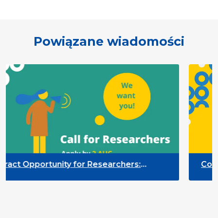
Powiązane wiadomości
 Opportunity for Researchers:
Contract 
ctor Monitoring of the Participation
Quality 