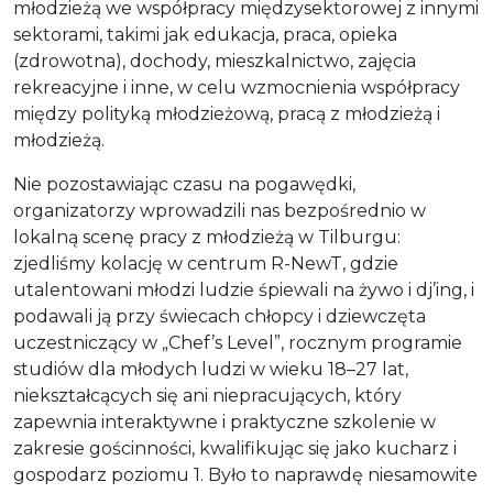
młodzieżą we współpracy międzysektorowej z innymi
sektorami, takimi jak edukacja, praca, opieka
(zdrowotna), dochody, mieszkalnictwo, zajęcia
rekreacyjne i inne, w celu wzmocnienia współpracy
między polityką młodzieżową, pracą z młodzieżą i
młodzieżą.
Nie pozostawiając czasu na pogawędki,
organizatorzy wprowadzili nas bezpośrednio w
lokalną scenę pracy z młodzieżą w Tilburgu:
zjedliśmy kolację w centrum R-NewT, gdzie
utalentowani młodzi ludzie śpiewali na żywo i dj’ing, i
podawali ją przy świecach chłopcy i dziewczęta
uczestniczący w „Chef’s Level”, rocznym programie
studiów dla młodych ludzi w wieku 18–27 lat,
niekształcących się ani niepracujących, który
zapewnia interaktywne i praktyczne szkolenie w
zakresie gościnności, kwalifikując się jako kucharz i
gospodarz poziomu 1. Było to naprawdę niesamowite