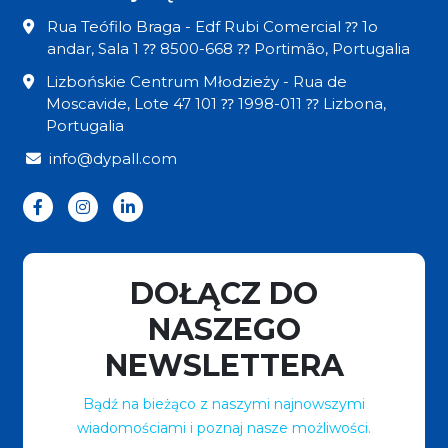
Rua Teófilo Braga - Edf Rubi Comercial ⁇ 1o
andar, Sala 1 ⁇ 8500-668 ⁇ Portimão, Portugalia
Lizbońskie Centrum Młodzieży - Rua de
Moscavide, Lote 47 101 ⁇ 1998-011 ⁇ Lizbona,
Portugalia
info@dypall.com
DOŁĄCZ DO
NASZEGO
NEWSLETTERA
Bądź na bieżąco z naszymi najnowszymi
wiadomościami i poznaj nasze możliwości.