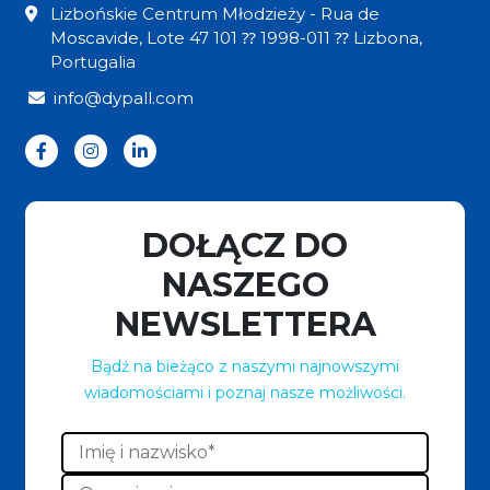
Lizbońskie Centrum Młodzieży - Rua de
Moscavide, Lote 47 101 ⁇ 1998-011 ⁇ Lizbona,
Portugalia
info@dypall.com
DOŁĄCZ DO
NASZEGO
NEWSLETTERA
Bądź na bieżąco z naszymi najnowszymi
wiadomościami i poznaj nasze możliwości.