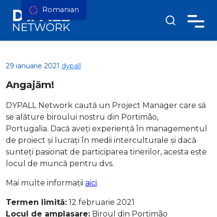
Romanian
29 ianuarie 2021
dypall
Angajăm!
DYPALL Network caută un Project Manager care să
se alăture biroului nostru din Portimão,
Portugalia. Dacă aveți experiență în managementul
de proiect și lucrați în medii interculturale și dacă
sunteți pasionat de participarea tinerilor, acesta este
locul de muncă pentru dvs.
Mai multe informații
aici
.
Termen limită:
12 februarie 2021
Locul de amplasare:
Biroul din Portimão