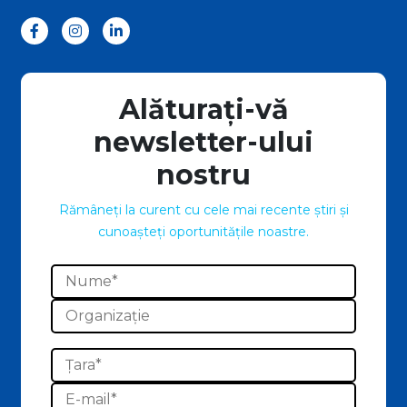
Alăturați-vă
newsletter-ului
nostru
Rămâneți la curent cu cele mai recente știri și
cunoașteți oportunitățile noastre.