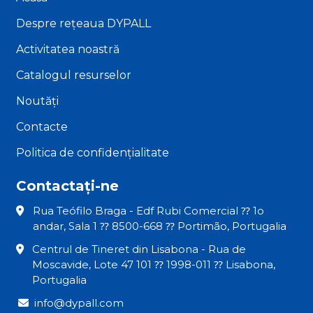
Despre rețeaua DYPALL
Activitatea noastră
Catalogul resurselor
Noutăți
Contacte
Politica de confidențialitate
Contactați-ne
Rua Teófilo Braga - Edf Rubi Comercial ⁇ 1o
andar, Sala 1 ⁇ 8500-668 ⁇ Portimão, Portugalia
Centrul de Tineret din Lisabona - Rua de
Moscavide, Lote 47 101 ⁇ 1998-011 ⁇ Lisabona,
Portugalia
info@dypall.com