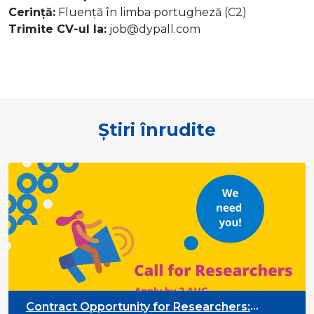
Cerință:
Fluență în limba portugheză (C2)
Trimite CV-ul la:
job@dypall.com
Știri înrudite
Contract Opportunity for Researchers: