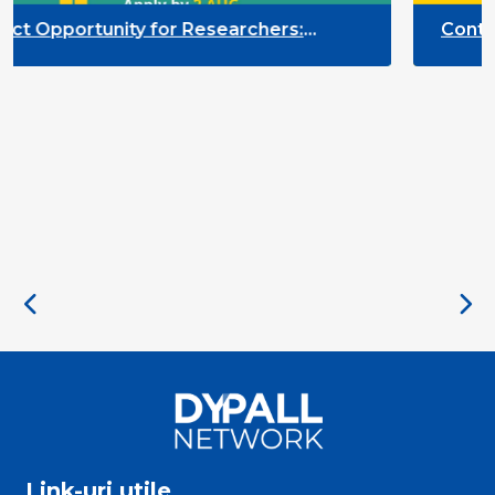
searchers:
Contract Opportunity for Res
he Participation
Quality Indicators Framewor
Link-uri utile