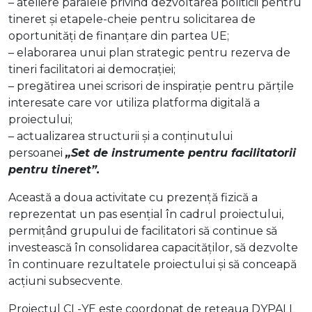
– ateliere paralele privind dezvoltarea politicii pentru
tineret și etapele-cheie pentru solicitarea de
oportunități de finanțare din partea UE;
– elaborarea unui plan strategic pentru rezerva de
tineri facilitatori ai democrației;
– pregătirea unei scrisori de inspirație pentru părțile
interesate care vor utiliza platforma digitală a
proiectului;
– actualizarea structurii și a conținutului
persoanei
„Set de instrumente pentru facilitatorii
pentru tineret”.
Această a doua activitate cu prezență fizică a
reprezentat un pas esențial în cadrul proiectului,
permițând grupului de facilitatori să continue să
investească în consolidarea capacităților, să dezvolte
în continuare rezultatele proiectului și să conceapă
acțiuni subsecvente.
Proiectul CL-YE este coordonat de rețeaua DYPALL