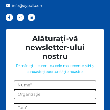
info@dypall.com
Alăturați-vă
newsletter-ului
nostru
Rămâneți la curent cu cele mai recente știri și
cunoașteți oportunitățile noastre.