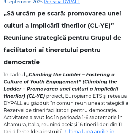
9 septembrie 2025
Rețeaua DYPALL
„Să urcăm pe scară: promovarea unei
culturi a implicării tinerilor (CL-YE)”
Reuniune strategică pentru Grupul de
facilitatori ai tineretului pentru
democrație
În cadrul
„Climbing the Ladder – Fostering a
Culture of Youth Engagement” (Climbing the
Ladder – Promovarea unei culturi a implicării
tinerilor) (CL-YE)
proiect, Europiamo ETS și rețeaua
DYPALL au găzduit în comun reuniunea strategică a
Rezervei de tineri facilitatori pentru democrație.
Activitatea a avut loc în perioada 1-6 septembrie în
Altamura, Italia, reunind aceiași 16 tineri lideri din 11
țări diferite (deja instruiți).
Ultima lună aprilie în