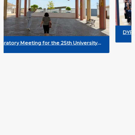
DYPALL Network at ALDA 
2026 in Malta
e 25th University
t