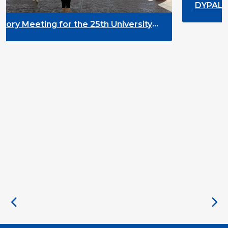
DYPALL Network at the Eur
2026 in Tromsø, Norway
 25th University