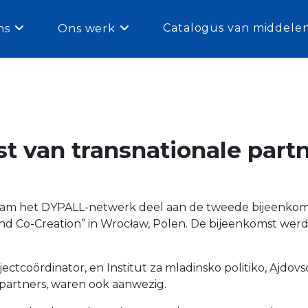
Catalogus van middele
ns
Ons werk
 van transnationale partn
am het DYPALL-netwerk deel aan de tweede bijeenkomst
and Co-Creation” in Wrocław, Polen. De bijeenkomst wer
coördinator, en Institut za mladinsko politiko, Ajdovsci
tpartners, waren ook aanwezig.