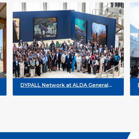
DYPALL Network at ALDA General
DYPA
Assembly 2026 in Malta
Yout