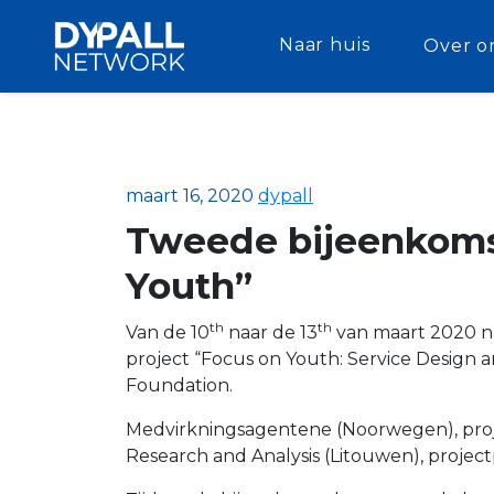
Naar huis
Over o
maart 16, 2020
dypall
Tweede bijeenkomst
Youth”
th
th
Van de 10
naar de 13
van maart 2020 n
project “Focus on Youth: Service Design 
Foundation.
Medvirkningsagentene (Noorwegen), project
Research and Analysis (Litouwen), projec