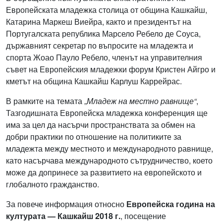
Европейската младежка столица от община Кашкайш,
Катарина Маркеш Виейра, както и президентът на
Португалската република Марсело Ребело де Соуса,
държавният секретар по въпросите на младежта и
спорта Жоао Пауло Ребело, членът на управителния
съвет на Европейския младежки форум Кристен Айгро и
кметът на община Кашкайш Карлуш Каррейрас.
В рамките на темата „
Младеж на местно равнище“
,
Тазгодишната Европейска младежка конференция ще
има за цел да насърчи пространствата за обмен на
добри практики по отношение на политиките за
младежта между местното и международното равнище,
като насърчава международното сътрудничество, което
може да допринесе за развитието на европейското и
глобалното гражданство.
За повече информация относно
Европейска година на
културата — Кашкайш 2018 г.
, посещение