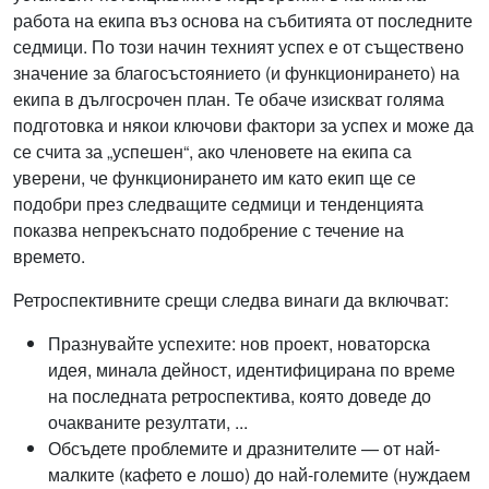
работа на екипа въз основа на събитията от последните
седмици. По този начин техният успех е от съществено
значение за благосъстоянието (и функционирането) на
екипа в дългосрочен план. Те обаче изискват голяма
подготовка и някои ключови фактори за успех и може да
се счита за „успешен“, ако членовете на екипа са
уверени, че функционирането им като екип ще се
подобри през следващите седмици и тенденцията
показва непрекъснато подобрение с течение на
времето.
Ретроспективните срещи следва винаги да включват:
Празнувайте успехите: нов проект, новаторска
идея, минала дейност, идентифицирана по време
на последната ретроспектива, която доведе до
очакваните резултати, ...
Обсъдете проблемите и дразнителите — от най-
малките (кафето е лошо) до най-големите (нуждаем