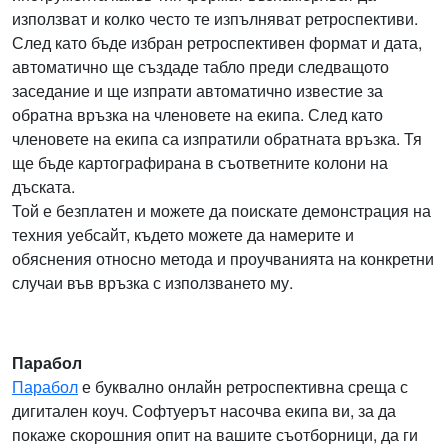
използват и колко често те изпълняват ретроспективи.
След като бъде избран ретроспективен формат и дата,
автоматично ще създаде табло преди следващото
заседание и ще изпрати автоматично известие за
обратна връзка на членовете на екипа. След като
членовете на екипа са изпратили обратната връзка. Тя
ще бъде картографирана в съответните колони на
дъската.
Той е безплатен и можете да поискате демонстрация на
техния уебсайт, където можете да намерите и
обяснения относно метода и проучванията на конкретни
случаи във връзка с използването му.
Парабол
Парабол
е буквално онлайн ретроспективна среща с
дигитален коуч. Софтуерът насочва екипа ви, за да
покаже скорошния опит на вашите съотборници, да ги