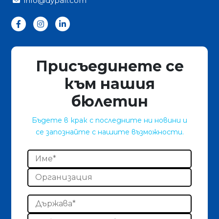
info@dypall.com
Присъединете се
към нашия
бюлетин
Бъдете в крак с последните ни новини и
се запознайте с нашите възможности.