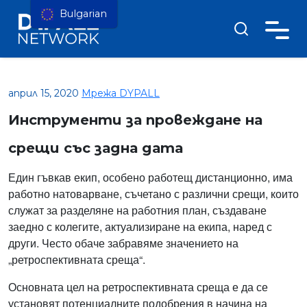
Bulgarian
април 15, 2020
Мрежа DYPALL
Инструменти за провеждане на
срещи със задна дата
Един гъвкав екип, особено работещ дистанционно, има
работно натоварване, съчетано с различни срещи, които
служат за разделяне на работния план, създаване
заедно с колегите, актуализиране на екипа, наред с
други. Често обаче забравяме значението на
„ретроспективната среща“.
Основната цел на ретроспективната среща е да се
установят потенциалните подобрения в начина на