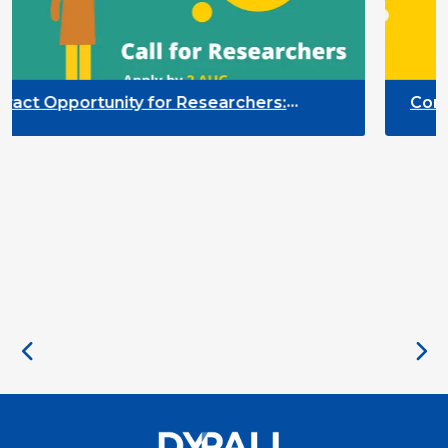
rchers:
Contract Opportunity for Resea
 Participation
Quality Indicators Framework