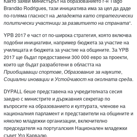
Както заяви министърът на образованието г-н Tiago
Brandão Rodrigues, тази инициатива има за цел да даде
по-голяма гласност на „
младежта като стратегически
политически участници за развитието на страната
“.
YPB 2017 е част от по-широка стратегия, която включва
подобни инициативи, например бюджета за участие на
училищата и бюджета за участие на общините. За YPB
2017 ще бъдат предоставени 300 000 евро за проекти,
които ще бъдат разработени в областта на
Приобщаващи спортове
,
Образование за науките
,
Социални иновации
и
Устойчивост на околната среда
.
DYPALL беше представена на учредителната сесия
заедно с министрите и държавния секретар по
въпросите на образованието и културата, членове на
националния парламент и представители на общините и
няколко младежки организации, включително
председателя на португалския Национален младежки
съвет Уго Карвалю.