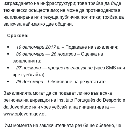
изграждането на инфраструктури; това трябва да бъде
технически осъществимо; не може да противодейства
на планирана или текуща публична политика; трябва да
включва най-малко две общини.
_ Срокове:
19 октомври 2017 г.
– Подаване на заявления;
30 октомври — 26 ноември
– Оценка на
заявленията;
27 ноември — процес на гласуване
(чрез SMS или
чрез уебсайта);
26 декември
– Обявяване на резултатите.
Заявленията могат да се подават лично във всяка
регионална дирекция на Instituto Português do Desporto e
da Juventude или чрез уебсайта на инициативата —
www.opjovem.gov.pt.
Към момента на заключителната реч беше обявено, че