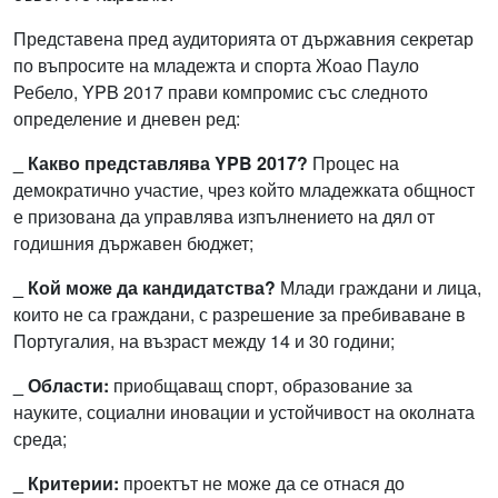
Представена пред аудиторията от държавния секретар
по въпросите на младежта и спорта Жоао Пауло
Ребело, YPB 2017 прави компромис със следното
определение и дневен ред:
_ Какво представлява YPB 2017?
Процес на
демократично участие, чрез който младежката общност
е призована да управлява изпълнението на дял от
годишния държавен бюджет;
_ Кой може да кандидатства?
Млади граждани и лица,
които не са граждани, с разрешение за пребиваване в
Португалия, на възраст между 14 и 30 години;
_ Области:
приобщаващ спорт, образование за
науките, социални иновации и устойчивост на околната
среда;
_ Критерии:
проектът не може да се отнася до