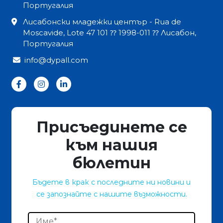
Португалия
Лисабонски младежки център - Rua de
Moscavide, Lote 47 101 ⁇ 1998-011 ⁇ Лисабон,
Португалия
info@dypall.com
Присъединете се
към нашия
бюлетин
Бъдете в крак с последните ни новини и
се запознайте с нашите възможности.