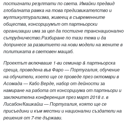
постигнати резултати по света. Имайки предвид
глобалната рамка на това предизвикателство и
мултикултурализма, живеещ в съвременните
общества, консорциумът от партньорски
организации има за цел да постигне транснационално
сътрудничество.
Разбиране по тази тема и да
допринесе за развитието на нови модели на жените в
политиката в световен мащаб.
Проектът включваше 1-ви семинар & партньорска
среща, проведена във Фаро — Португалия, обучение
на обучители, което ще се проведе през октомври в
Асомада — Кабо Верде, набор от дейности за
намиране на работа от консорциума от партньори и
заключителна конференция през март 2018 г. в
Лисабон/Кашкайш — Португалия, която ще се
присъедини и към местни и национални създатели на
решения от 7-те държави.