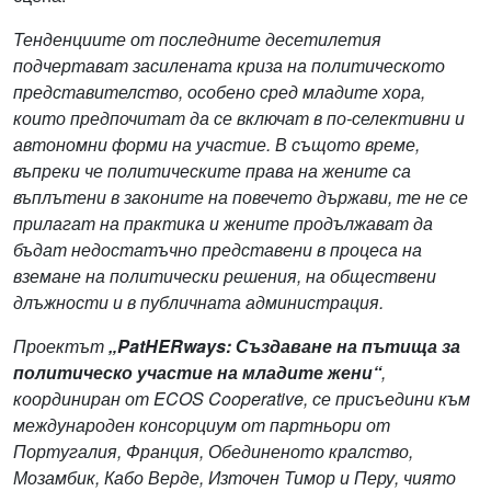
Тенденциите от последните десетилетия
подчертават засилената криза на политическото
представителство, особено сред младите хора,
които предпочитат да се включат в по-селективни и
автономни форми на участие. В същото време,
въпреки че политическите права на жените са
въплътени в законите на повечето държави, те не се
прилагат на практика и жените продължават да
бъдат недостатъчно представени в процеса на
вземане на политически решения, на обществени
длъжности и в публичната администрация.
Проектът
„PatHERways: Създаване на пътища за
политическо участие на младите жени“
,
координиран от ECOS Cooperative, се присъедини към
международен консорциум от партньори от
Португалия, Франция, Обединеното кралство,
Мозамбик, Кабо Верде, Източен Тимор и Перу, чиято