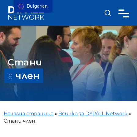
Bulgarian
Стани
a
член
Начална страница
»
Всичко за DYPALL Network
»
Стани член