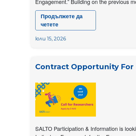
Engagement.” Building on the previous mo
Продължете да
четете
Contract
Opportunity
юли 15, 2026
for
Researchers:
Cross-
Contract Opportunity For
Sector
Monitoring
of
the
Participation
Priority
SALTO Participation & Information is look