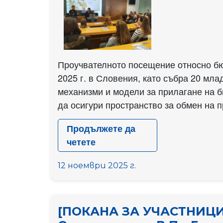
Data
Analyst)
Проучвателното посещение относно бюд
2025 г. в Словения, като събра 20 мла
механизми и модели за прилагане на б
да осигури пространство за обмен на п
Продължете да
четете
Проучвателно
посещение
12 ноември 2025 г.
относно
бюджетирането,
основано
[ПОКАНА ЗА УЧАСТНИЦИ
на