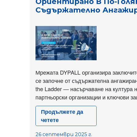
Ориентирано В По-Голя
участието
Съдържателно Ангажир
на
младите
хора,
в
Словения
Мрежата DYPALL организира заключите
се започне от съдържателна ангажиран
the Ladder — насърчаване на култура 
партньорски организации и ключови заи
Продължете да
четете
[ПОКАНА
ЗА
26 септември 2025 г.