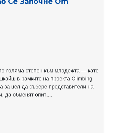
о Се Започне От
по-голяма степен към младежта — като
шкайш в рамките на проекта Climbing
а за цел да събере представители на
 да обменят опит,...