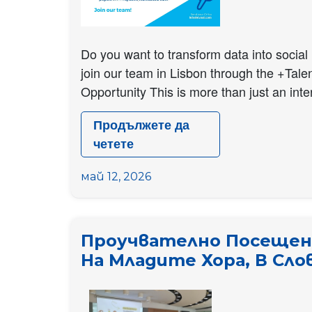
Do you want to transform data into social 
join our team in Lisbon through the +Tale
Opportunity This is more than just an inte
Продължете да
четете
We
Are
май 12, 2026
Hiring:
Paid
Internship
Проучвателно Посещен
“+Talento”
На Младите Хора, В Сло
(Public
Policy
–