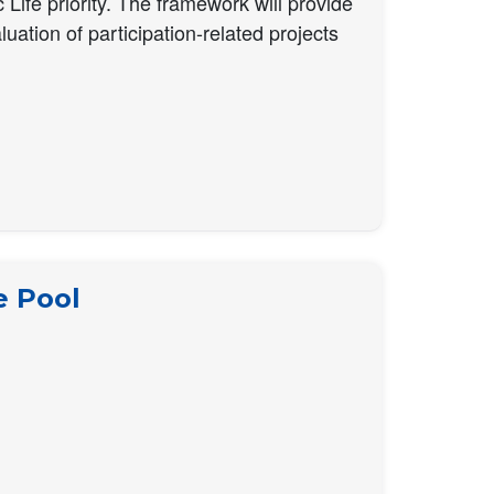
ife priority. The framework will provide
uation of participation-related projects
e Pool