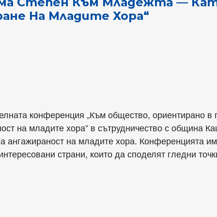
ма Степен Към Младежта — Кат
ане На Младите Хора“
лната конференция „Към общество, ориентирано в 
ост на младите хора“ в сътрудничество с община Ка
на ангажираност на младите хора. Конференцията им
нтересовани страни, които да споделят гледни точки,