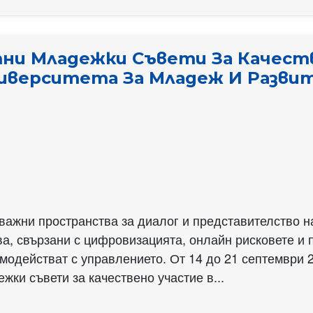
тни Младежки Съвети За Качест
иверситета За Младеж И Развити
ажни пространства за диалог и представителство н
а, свързани с цифровизацията, онлайн рисковете и 
имодействат с управлението. От 14 до 21 септември 
жки съвети за качествено участие в...