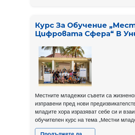
УЧАСТНИЦИ]
Заключителна
конференция
Курс За Обучение „Мес
„Към
Цифровата Сфера“ В Ун
общество,
ориентирано
в
по-
голяма
степен
към
Местните младежки съвети са жизненов
младежта
изправени пред нови предизвикателств
—
младите хора изразяват себе си и вза
като
обучителен курс на тема „Местни младе
се
започне
Продължете да