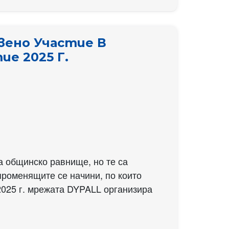
вено Участие В
е 2025 Г.
а общинско равнище, но те са
променящите се начини, по които
2025 г. мрежата DYPALL организира