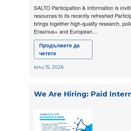
SALTO Participation & Information is invit
resources to its recently refreshed Part
brings together high-quality research, pol
Erasmus+ and European…
Продължете да
четете
Call
for
юли 15, 2026
Contributions:
Help
grow
We Are Hiring: Paid Intern
the
Participation
Resource
Pool