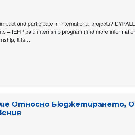
impact and participate in international projects? DYPALL 
nto – IEFP paid internship program (find more information
rnship; it is…
ие Относно Бюджетирането, О
вения