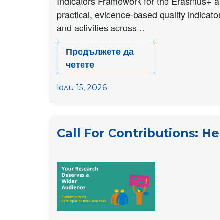
Indicators Framework for the Erasmus+ and
practical, evidence-based quality indicato
and activities across…
Продължете да
четете
Contract
Opportunity
юли 15, 2026
for
Researchers:
Quality
Call For Contributions: H
Indicators
Framework