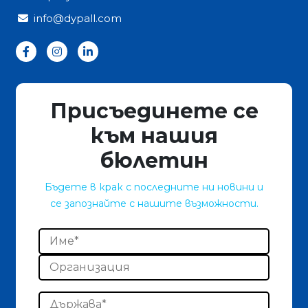
info@dypall.com
Присъединете се
към нашия
бюлетин
Бъдете в крак с последните ни новини и
се запознайте с нашите възможности.