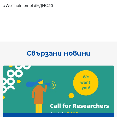
#WeTheInternet #ЕДИС20
Свързани новини