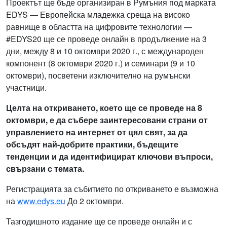
Проектът ще бъде организиран в Румъния под марката
EDYS — Европейска младежка среща на високо
равнище в областта на цифровите технологии —
#EDYS20 ще се проведе онлайн в продължение на 3
дни, между 8 и 10 октомври 2020 г., с международен
компонент (8 октомври 2020 г.) и семинари (9 и 10
октомври), посветени изключително на румънски
участници.
Целта на откриването, което ще се проведе на 8
октомври, е да събере заинтересовани страни от
управлението на интернет от цял свят, за да
обсъдят най-добрите практики, бъдещите
тенденции и да идентифицират ключови въпроси,
свързани с темата.
Регистрацията за събитието по откриването е възможна
на
www.edys.eu
До 2 октомври.
Тазгодишното издание ще се проведе онлайн и с