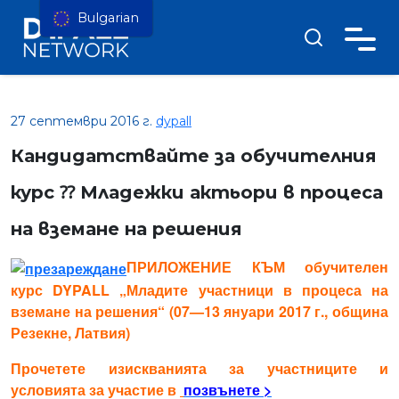
Bulgarian
27 септември 2016 г.
dypall
Кандидатствайте за обучителния
курс ⁇ Младежки актьори в процеса
на вземане на решения
ПРИЛОЖЕНИЕ КЪМ обучителен
курс DYPALL „Младите участници в процеса на
вземане на решения“ (07—13 януари 2017 г., община
Резекне, Латвия)
Прочетете изискванията за участниците и
условията за участие в
позвънете >