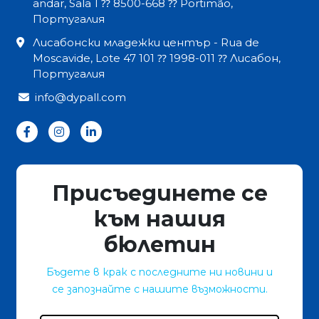
andar, Sala 1 ⁇ 8500-668 ⁇ Portimão,
Португалия
Лисабонски младежки център - Rua de
Moscavide, Lote 47 101 ⁇ 1998-011 ⁇ Лисабон,
Португалия
info@dypall.com
Присъединете се
към нашия
бюлетин
Бъдете в крак с последните ни новини и
се запознайте с нашите възможности.