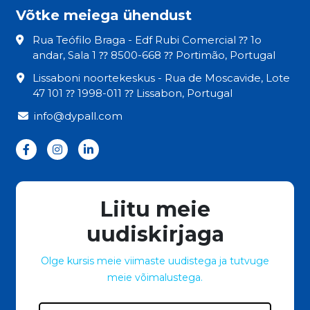
Võtke meiega ühendust
Rua Teófilo Braga - Edf Rubi Comercial ⁇ 1o
andar, Sala 1 ⁇ 8500-668 ⁇ Portimão, Portugal
Lissaboni noortekeskus - Rua de Moscavide, Lote
47 101 ⁇ 1998-011 ⁇ Lissabon, Portugal
info@dypall.com
Liitu meie
uudiskirjaga
Olge kursis meie viimaste uudistega ja tutvuge
meie võimalustega.