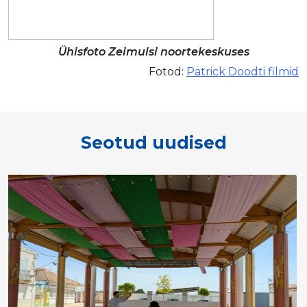
Ühisfoto Zeimulsi noortekeskuses
Fotod:
Patrick Doodti filmid
Seotud uudised