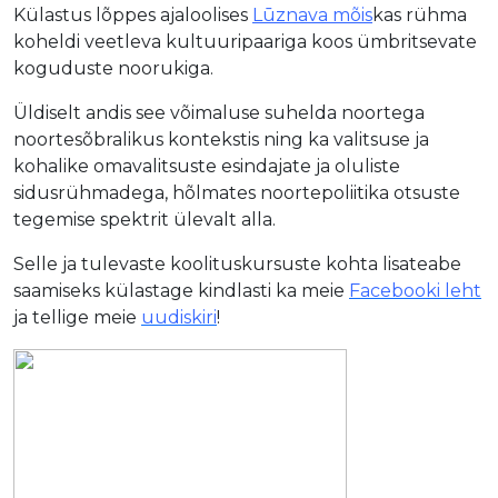
Külastus lõppes ajaloolises
Lūznava mõis
kas rühma
koheldi veetleva kultuuripaariga koos ümbritsevate
koguduste noorukiga.
Üldiselt andis see võimaluse suhelda noortega
noortesõbralikus kontekstis ning ka valitsuse ja
kohalike omavalitsuste esindajate ja oluliste
sidusrühmadega, hõlmates noortepoliitika otsuste
tegemise spektrit ülevalt alla.
Selle ja tulevaste koolituskursuste kohta lisateabe
saamiseks külastage kindlasti ka meie
Facebooki leht
ja tellige meie
uudiskiri
!