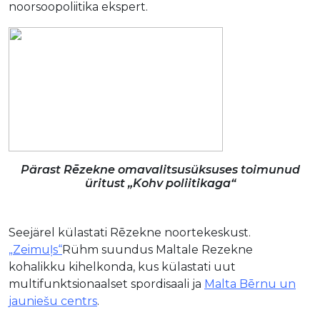
noorsoopoliitika ekspert.
Pärast Rēzekne omavalitsusüksuses toimunud
üritust „Kohv poliitikaga“
Seejärel külastati Rēzekne noortekeskust.
„Zeimuļs
“
Rühm suundus Maltale Rezekne
kohalikku kihelkonda, kus külastati uut
multifunktsionaalset spordisaali ja
Malta Bērnu un
jauniešu centrs
.