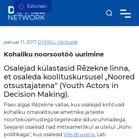
Estonian
jaanuar 11, 2017
DYPALL võrgustik
Kohaliku noorsootöö uurimine
Osalejad külastasid Rēzekne linna,
et osaleda koolituskursusel „Noored
otsustajatena“ (Youth Actors in
Decision Making).
Päev algas Rēzekne vallas, kus osalejad kohtusid
kohaliku omavalitsuse ametnike ja teiste
noorteküsimustega tegelevate sidusrühmadega.
Seejärel osalesid nad mitteametlikul arutelul „Kohv
poliitikaga“, kus osalesid
Vilis Bruveris
, Läti