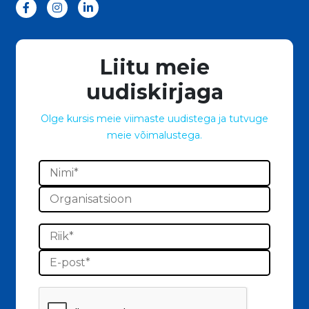
Liitu meie
uudiskirjaga
Olge kursis meie viimaste uudistega ja tutvuge
meie võimalustega.