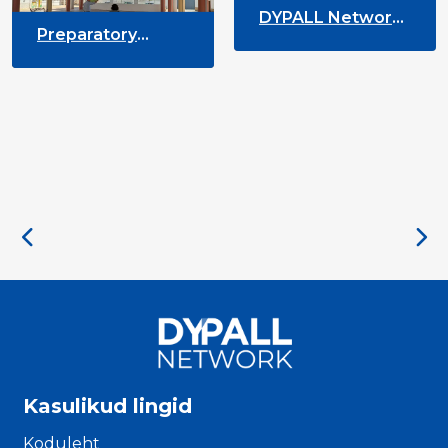
DYPALL Network
Preparatory
at ALDA General
Meeting for the
Assembly 2026 in
25th University on
Malta
Youth and
Development
Kasulikud lingid
Koduleht