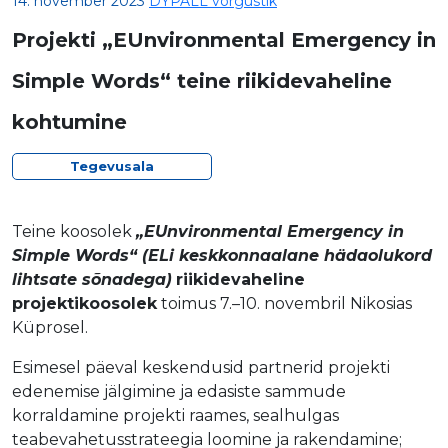
14. november 2023
DYPALL võrgustik
Projekti „EUnvironmental Emergency in
Simple Words“ teine riikidevaheline
kohtumine
Tegevusala
Teine koosolek
„EUnvironmental Emergency in
Simple Words“ (ELi keskkonnaalane hädaolukord
lihtsate sõnadega)
riikidevaheline
projektikoosolek
toimus 7.–10. novembril Nikosias
Küprosel.
Esimesel päeval keskendusid partnerid
projekti
edenemise jälgimine ja edasiste sammude
korraldamine projekti raames, sealhulgas
teabevahetusstrateegia loomine ja rakendamine;