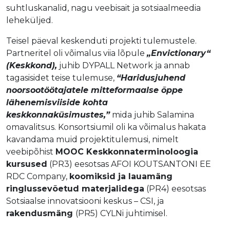
suhtluskanalid, nagu veebisait ja sotsiaalmeedia
leheküljed.
Teisel päeval keskenduti projekti tulemustele.
Partneritel oli võimalus viia lõpule
„Envictionary“
(Keskkond),
juhib DYPALL Network ja annab
tagasisidet teise tulemuse,
“
Haridusjuhend
noorsootöötajatele mitteformaalse õppe
lähenemisviiside kohta
keskkonnaküsimustes
,”
mida juhib Salamina
omavalitsus. Konsortsiumil oli ka võimalus hakata
kavandama muid projektitulemusi, nimelt
veebipõhist
MOOC Keskkonnaterminoloogia
kursused
(PR3) eesotsas AFOI KOUTSANTONI EE
RDC Company,
koomiksid ja lauamäng
ringlussevõetud materjalidega
(PR4) eesotsas
Sotsiaalse innovatsiooni keskus – CSI
, ja
rakendusmäng
(PR5) CYLNi juhtimisel.