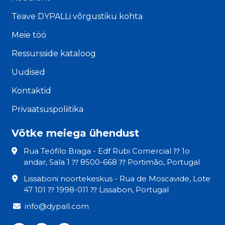
Teave DYPALLi võrgustiku kohta
Meie töö
Ressursside kataloog
Uudised
Kontaktid
Privaatsuspoliitika
Võtke meiega ühendust
Rua Teófilo Braga - Edf Rubi Comercial ⁇ 1o
andar, Sala 1 ⁇ 8500-668 ⁇ Portimão, Portugal
Lissaboni noortekeskus - Rua de Moscavide, Lote
47 101 ⁇ 1998-011 ⁇ Lissabon, Portugal
info@dypall.com