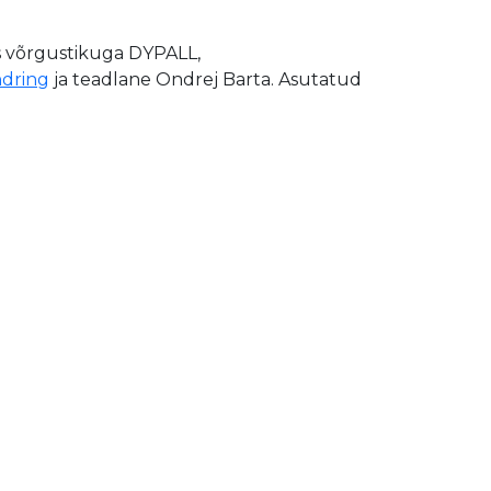
s võrgustikuga DYPALL,
dring
ja teadlane Ondrej Barta. Asutatud