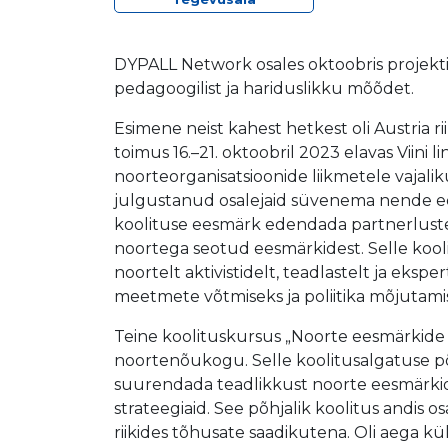
DYPALL Network osales oktoobris projekti
pedagoogilist ja hariduslikku mõõdet.
Esimene neist kahest hetkest oli Austria
toimus 16.–21. oktoobril 2023 elavas Viini
noorteorganisatsioonide liikmetele vajali
julgustanud osalejaid süvenema nende eesm
koolituse eesmärk edendada partnerluste
noortega seotud eesmärkidest. Selle koolitu
noortelt aktivistidelt, teadlastelt ja eks
meetmete võtmiseks ja poliitika mõjutamis
Teine koolituskursus „Noorte eesmärkide ko
noortenõukogu. Selle koolitusalgatuse põ
suurendada teadlikkust noorte eesmärkide
strateegiaid. See põhjalik koolitus andis 
riikides tõhusate saadikutena. Oli aega k