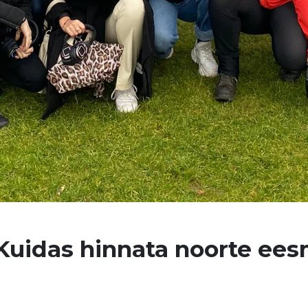
uidas hinnata noorte eesm