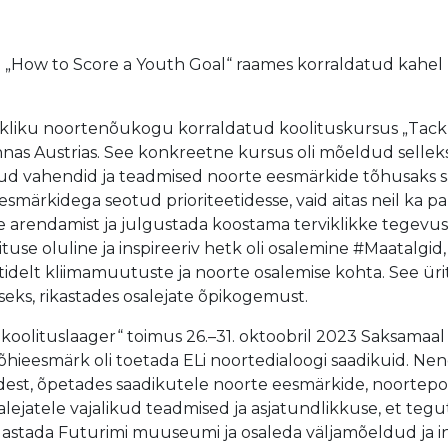
 „How to Score a Youth Goal“ raames korraldatud kahel k
 riikliku noortenõukogu korraldatud koolituskursus „Tac
 linnas Austrias. See konkreetne kursus oli mõeldud sellek
kud vahendid ja teadmised noorte eesmärkide tõhusaks sa
ärkidega seotud prioriteetidesse, vaid aitas neil ka pa
 arendamist ja julgustada koostama terviklikke tegevus
se oluline ja inspireeriv hetk oli osalemine #Maatalgid, k
pertidelt kliimamuutuste ja noorte osalemise kohta. See ü
eks, rikastades osalejate õpikogemust.
olituslaager“ toimus 26.–31. oktoobril 2023 Saksamaal Ber
hieesmärk oli toetada ELi noortedialoogi saadikuid. N
st, õpetades saadikutele noorte eesmärkide, noortepolii
osalejatele vajalikud teadmised ja asjatundlikkuse, et te
ülastada Futurimi muuseumi ja osaleda väljamõeldud ja in