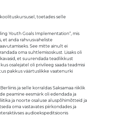
oolituskursusel, toetades selle
kling Youth Goals Implementation“, mis
s, et anda rahvusvaheliste
avutamiseks. See mitte ainult ei
randada oma suhtlemisoskust. Lisaks oli
kavasid, et suurendada teadlikkust
us osalejatel oli privileeg saada teadmisi
ritus pakkus väärtuslikke vaatenurki
liinis ja selle korraldas Saksamaa riiklik
ende peamine eesmärk oli edendada ja
tika ja noorte osaluse aluspõhimõtteid ja
gutseda oma vastavates piirkondades ja
teraktiivses audioekspeditsioonis