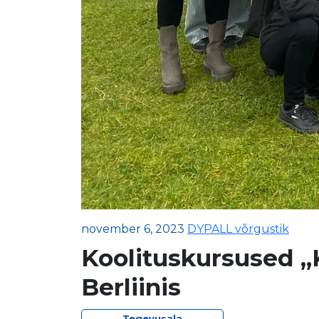
november 6, 2023
DYPALL võrgustik
Koolituskursused „K
Berliinis
Tegevusala