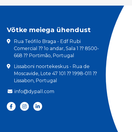
Võtke meiega ühendust
Rua Teófilo Braga - Edf Rubi
Comercial ⁇ 1o andar, Sala 1 ⁇ 8500-
668 ⁇ Portimão, Portugal
Lissaboni noortekeskus - Rua de
Moscavide, Lote 47 101 ⁇ 1998-011 ⁇
Lissabon, Portugal
info@dypall.com