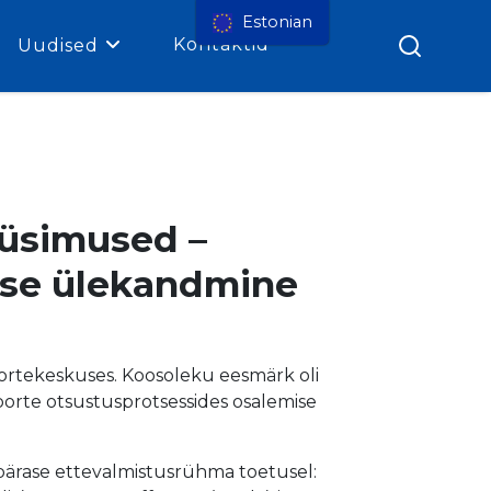
Estonian
Kontaktid
Uudised
küsimused –
ise ülekandmine
oortekeskuses. Koosoleku eesmärk oli
oorte otsustusprotsessides osalemise
ärase ettevalmistusrühma toetusel: