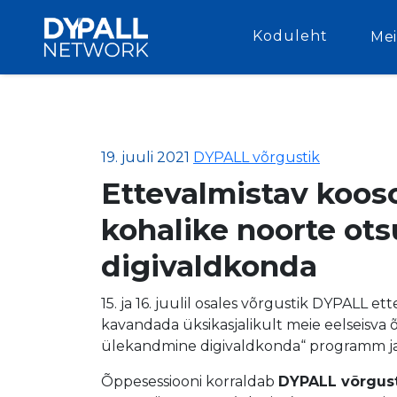
Koduleht
Mei
19. juuli 2021
DYPALL võrgustik
Ettevalmistav koos
kohalike noorte ot
digivaldkonda
15. ja 16. juulil osales võrgustik DYPAL
kavandada üksikasjalikult meie eelseisva
ülekandmine digivaldkonda“ programm ja
Õppesessiooni korraldab
DYPALL võrgus