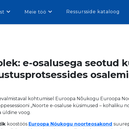
Ressursside kataloog
st
Meie töö
olek: e-osalusega seotud 
sustusprotsessides osalem
L ettevalmistaval kohtumisel Euroopa Nõukogu Euroopa N
 õppesessiooni „Noorte e-osaluse küsimused – kohaliku n
 üldine voog.
tik
koostöös
Euroopa Nõukogu noorteosakond
suurep