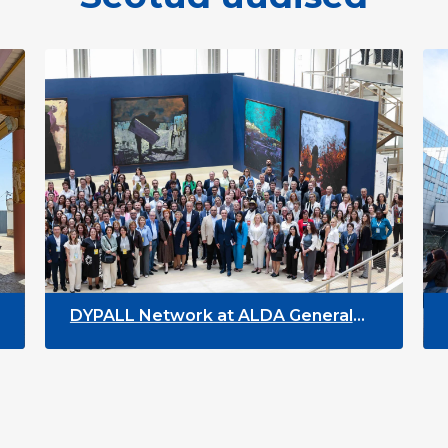
DYPALL Network at ALDA General
DYP
Assembly 2026 in Malta
You