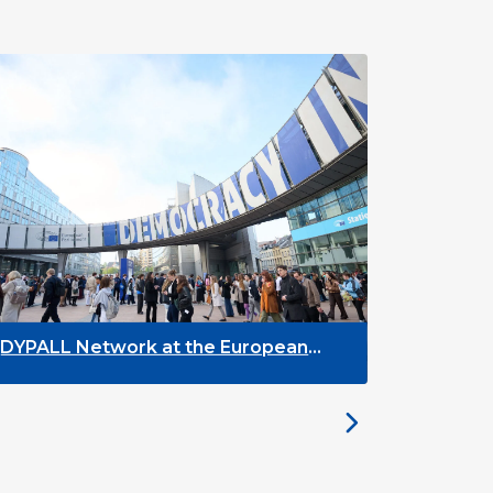
ALL Network at the European
The Future 
th Week 2026
the Brussel