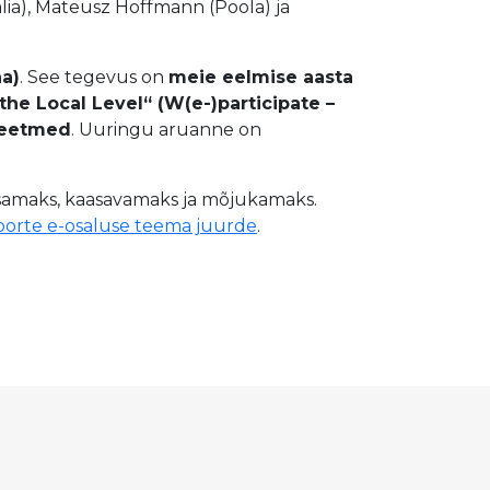
aalia), Mateusz Hoffmann (Poola) ja
a)
. See tegevus on
meie eelmise aasta
the Local Level“ (W(e-)participate –
lmeetmed
. Uuringu aruanne on
usamaks, kaasavamaks ja mõjukamaks.
orte e-osaluse teema juurde
.