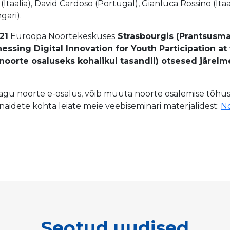
 (Itaalia), David Cardoso (Portugal), Gianluca Rossino (It
gari).
021
Euroopa Noortekeskuses
Strasbourgis (Prantsusma
essing Digital Innovation for Youth Participation at 
noorte osaluseks kohalikul tasandil) otsesed järe
agu noorte e-osalus, võib muuta noorte osalemise tõh
näidete kohta leiate meie veebiseminari materjalidest:
No
Seotud uudised