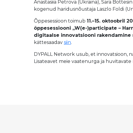
Anastasiia Petrova (Ukraina), Sara Bottesin
kogenud haridusnõustaja Laszlo Foldi (Un
Õppesessioon toimub
11.–15. oktoobril 2
õppesessiooni „W(e-)participate – Harn
digitaalse innovatsiooni rakendamine 
kättesaadav
siin
.
DYPALL Network usub, et innovatsioon, n
Lisateavet meie vaatenurga ja huvitavate 