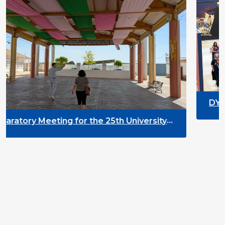
DYPALL Network at ALDA
2026 in Malta
the 25th University
ent