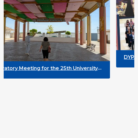
DYPALL Network at ALDA 
2026 in Malta
e 25th University
t