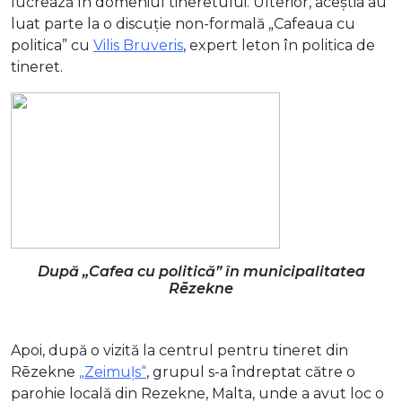
lucrează în domeniul tineretului. Ulterior, aceștia au
luat parte la o discuție non-formală „Cafeaua cu
politica” cu
Vilis Bruveris
, expert leton în politica de
tineret.
După „Cafea cu politică” în municipalitatea
Rēzekne
Apoi, după o vizită la centrul pentru tineret din
Rēzekne
„Zeimuļs
“
, grupul s-a îndreptat către o
parohie locală din Rezekne, Malta, unde a avut loc o