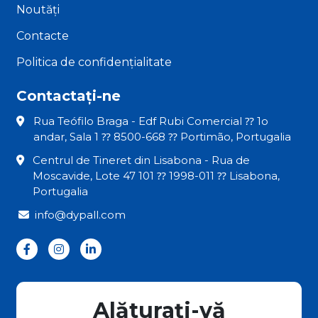
Noutăți
Contacte
Politica de confidențialitate
Contactați-ne
Rua Teófilo Braga - Edf Rubi Comercial ⁇ 1o
andar, Sala 1 ⁇ 8500-668 ⁇ Portimão, Portugalia
Centrul de Tineret din Lisabona - Rua de
Moscavide, Lote 47 101 ⁇ 1998-011 ⁇ Lisabona,
Portugalia
info@dypall.com
Alăturați-vă