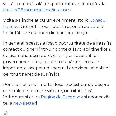
vizită la o nouă sală de sport multifuncțională și la
Maltas Bērnu un jauniešu centrs
.
Vizita s-a încheiat cu un eveniment istoric
Conacul
Lūznava
Grupul a fost tratat la o serată culturală
încântătoare cu tineri din parohiile din jur.
În general, aceasta a fost o oportunitate de a intra în
contact cu tinerii într-un context favorabil tinerilor și,
de asemenea, cu reprezentanți ai autorităților
guvernamentale și locale și cu părți interesate
importante, acoperind spectrul decizional al politicii
pentru tineret de sus în jos.
Pentru a afla mai multe despre acest curs și despre
cursurile de formare viitoare, nu uitați să vă
îndreptați și către
Pagina de Facebook
și abonează-
te la
newsletter
!