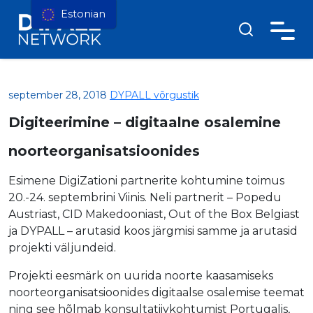
Estonian
september 28, 2018
DYPALL võrgustik
Digiteerimine – digitaalne osalemine
noorteorganisatsioonides
Esimene DigiZationi partnerite kohtumine toimus
20.-24. septembrini Viinis. Neli partnerit – Popedu
Austriast, CID Makedooniast, Out of the Box Belgiast
ja DYPALL – arutasid koos järgmisi samme ja arutasid
projekti väljundeid.
Projekti eesmärk on uurida noorte kaasamiseks
noorteorganisatsioonides digitaalse osalemise teemat
ning see hõlmab konsultatiivkohtumist Portugalis,