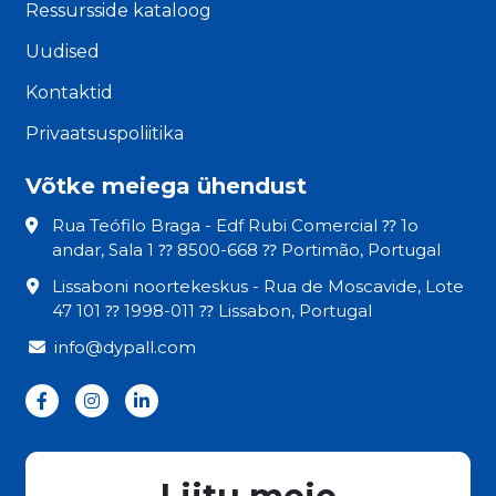
Ressursside kataloog
Uudised
Kontaktid
Privaatsuspoliitika
Võtke meiega ühendust
Rua Teófilo Braga - Edf Rubi Comercial ⁇ 1o
andar, Sala 1 ⁇ 8500-668 ⁇ Portimão, Portugal
Lissaboni noortekeskus - Rua de Moscavide, Lote
47 101 ⁇ 1998-011 ⁇ Lissabon, Portugal
info@dypall.com