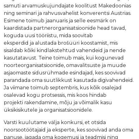
samuti arvamuskujundajate koolitust Makedoonias
ning seminari ja rahvusvahelist konverentsi Austrias.
Esimene toimub jaanuaris ja selle eesmärk on
kaardistada partnerorganisatsioonide head tavad,
koguda uusi tööriistu, mida soovitab
eksperdid ja alustada brošüüri koostamist, mis
sisaldab kõiki kindlakstehtud vahendeid ja nende
kasutatavust. Teine toimub mais, kui kogunevad
noorteorganisatsioonide, omavalitsuste ja muude
asjaomaste sidusrühmade esindajad, kes soovivad
parandada oma suutlikkust kasutada digivahendeid.
Ja viimane toimub septembris, kus kõik osalejad
osalevad kogu protsessis, mis koos hindab
projekti rakendamine, mõju ja võimalik kasu
üksikisikutele ja organisatsioonidele.
Varsti kuulutame välja konkursi, et otsida
noorsootöötajaid ja eksperte, kes soovivad anda oma
panuse, jagada oma kogemusi ja teadmisi ning