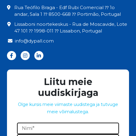
Rua Teófilo Braga - Edf Rubi Comercial ⁇ 1o
andar, Sala 1 ⁇ 8500-668 ⁇ Portimão, Portugal
Lissaboni noortekeskus - Rua de Moscavide, Lote
47 101 ⁇ 1998-011 ⁇ Lissabon, Portugal
info@dypall.com
Liitu meie
uudiskirjaga
Olge kursis meie viimaste uudistega ja tutvuge
meie võimalustega.