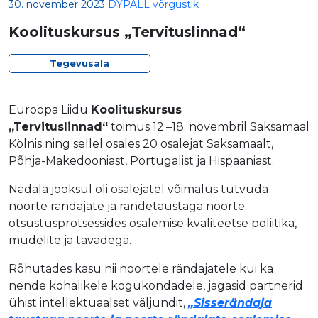
30. november 2023
DYPALL võrgustik
Koolituskursus „Tervituslinnad“
Tegevusala
Euroopa Liidu
Koolituskursus
„Tervituslinnad“
toimus 12.–18. novembril Saksamaal
Kölnis ning sellel osales 20 osalejat Saksamaalt,
Põhja-Makedooniast, Portugalist ja Hispaaniast.
Nädala jooksul oli osalejatel võimalus tutvuda
noorte rändajate ja rändetaustaga noorte
otsustusprotsessides osalemise kvaliteetse poliitika,
mudelite ja tavadega.
Rõhutades kasu nii noortele rändajatele kui ka
nende kohalikele kogukondadele, jagasid partnerid
ühist intellektuaalset väljundit,
„Sisserändaja