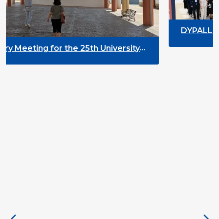
DYPALL Network at ALDA Ge
2026 in Malta
25th University